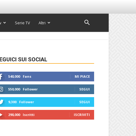
w
Serie TV
Altri
EGUICI SUI SOCIAL
540,000
Fans
MI PIACE
550,000
Follower
SEGUI
9,300
Follower
SEGUI
290,000
Iscritti
ISCRIVITI