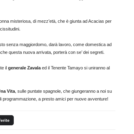
onna misteriosa, di mezz’età, che è giunta ad Acacias per
issitudini.
rimasto senza maggiordomo, darà lavoro, come domestica ad
he questa nuova arrivata, porterà con se’ dei segreti.
te il
generale Zavala
ed il Tenente Tamayo si uniranno al
Una Vita
, sulle puntate spagnole, che giungeranno a noi su
a di programmazione, a presto amici per nuove avventure!
ferite