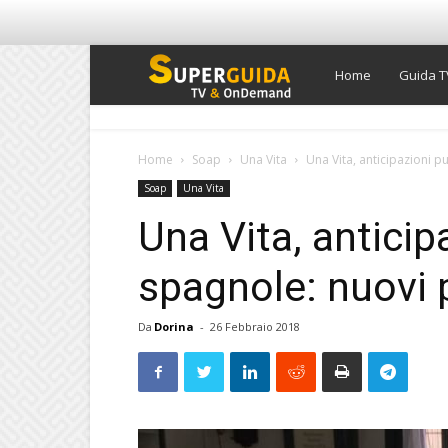
Super
Home
Guida T
Guida
Home
Soap
Una Vita
Una Vita, anticipazioni p
Soap
Una Vita
TV
Una Vita, anticip
spagnole: nuovi 
Da
Dorina
-
26 Febbraio 2018