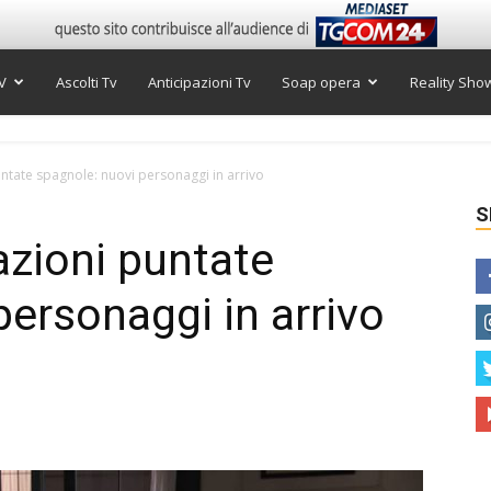
V
Ascolti Tv
Anticipazioni Tv
Soap opera
Reality Sho
untate spagnole: nuovi personaggi in arrivo
S
azioni puntate
personaggi in arrivo