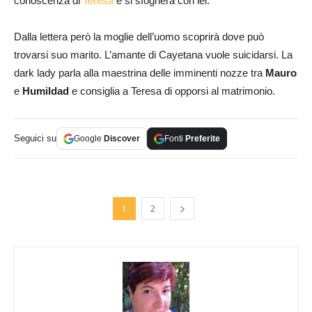
conoscenza di
Teresa
e si sfogherà con lei.
Dalla lettera però la moglie dell’uomo scoprirà dove può
trovarsi suo marito. L’amante di Cayetana vuole suicidarsi. La
dark lady parla alla maestrina delle imminenti nozze tra
Mauro
e
Humildad
e consiglia a Teresa di opporsi al matrimonio.
Seguici su
Google
Discover
Fonti
Preferite
1
2