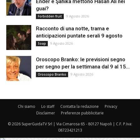
Ender e Şahika mettono Hasan Alì nei
guai?
9 Agosto 2026
Forbidden fruit
Racconto di una notte, trama e
anticipazioni puntate serali 9 agosto
9 Agosto 2026
Soap
Oroscopo Branko: le previsioni segno
per segno per la settimana dal 9 al 15...
9 Agosto 2026
Oroscopo Branko
Chi siamo
Lo staff
Contatta la redazione
Privacy
Disclaimer
Preferenze pubblicitarie
© 2026 SuperGuidaTV Srl | Via Cimarosa 65 - 80127 Napoli | C.F. P.Iva:
08723421213