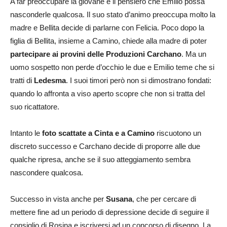
A far preoccupare la giovane è il pensiero che Emilio possa
nasconderle qualcosa. Il suo stato d’animo preoccupa molto la
madre e Bellita decide di parlarne con Felicia. Poco dopo la
figlia di Bellita, insieme a Camino, chiede alla madre di poter
partecipare ai provini delle Produzioni Carchano
. Ma un
uomo sospetto non perde d’occhio le due e Emilio teme che si
tratti di
Ledesma
. I suoi timori però non si dimostrano fondati:
quando lo affronta a viso aperto scopre che non si tratta del
suo ricattatore.
Intanto le
foto scattate a Cinta e a Camino
riscuotono un
discreto successo e Carchano decide di proporre alle due
qualche ripresa, anche se il suo atteggiamento sembra
nascondere qualcosa.
Successo in vista anche per
Susana
, che per cercare di
mettere fine ad un periodo di depressione decide di seguire il
consiglio di Rosina e iscriversi ad un concorso di disegno. La