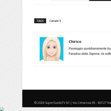
TAGS
Canale 5
Chirico
Passeggio quotidianamente tra l
Paradiso delle Signore, mi soff
© 2026 SuperGuidaTV Srl | Via Cimarosa 65 - 80127 Nap