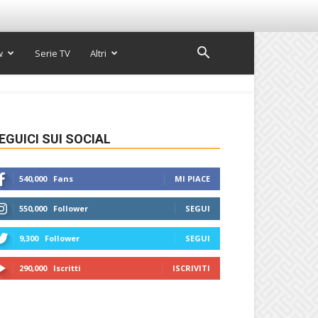
w
Serie TV
Altri
EGUICI SUI SOCIAL
540,000
Fans
MI PIACE
550,000
Follower
SEGUI
9,300
Follower
SEGUI
290,000
Iscritti
ISCRIVITI