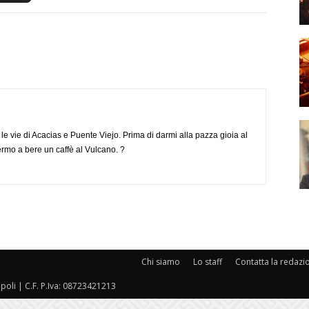
e vie di Acacias e Puente Viejo. Prima di darmi alla pazza gioia al
ermo a bere un caffè al Vulcano. ?
Chi siamo
Lo staff
Contatta la redazi
oli | C.F. P.Iva: 08723421213