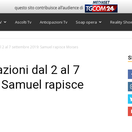
V
Ascolti Tv
Anticipazioni Tv
Soap opera
Reality Sho
al 2 al 7 settembre 2019: Samuel rapisce Moises
S
zioni dal 2 al 7
 Samuel rapisce