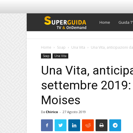
Super
Home
Guida T
Guida
Home
Soap
Una Vita
Una Vita, anticipazioni d
Soap
Una Vita
TV
Una Vita, anticipa
settembre 2019:
Moises
Da
Chirico
-
27 Agosto 2019