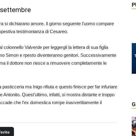
P
7 settembre
ora si dichiarano amore. Il giorno seguente l’uomo compare
empestiva testimonianza di Cesareo.
l colonnello Valverde per leggergli la lettera di sua figlia
ssimo Simon e rpesto diventeranno genitori. Successivamente
 ma il dottore non riesce a rimuovere completamente le
pasticceria ma Inigo rifiuta e questo finisce per far infuriare
 e Antonito. Quest’ultimo, infatti, si mostra distante e troppo
ccade che l’ex domestica rompe inavvertitamente il
G
ferite