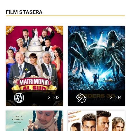
FILM STASERA
21:02
21:04