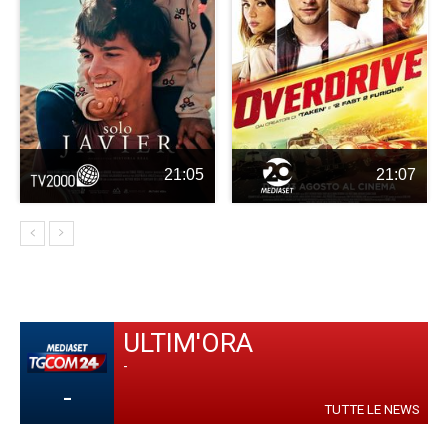
21:05
21:07
ULTIM'ORA
-
-
TUTTE LE NEWS