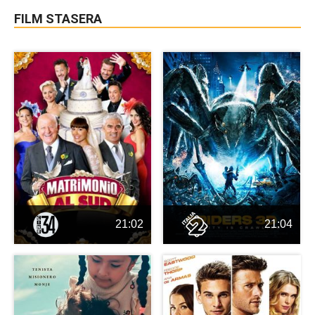
FILM STASERA
21:02
21:04