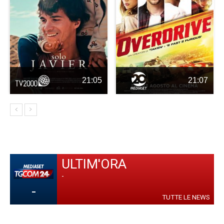
21:05
21:07
ULTIM'ORA
-
-
TUTTE LE NEWS