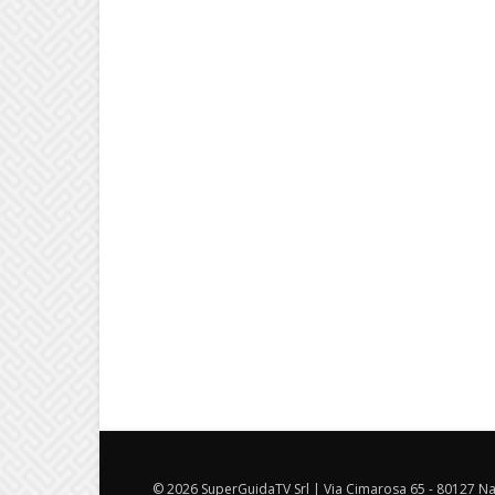
© 2026 SuperGuidaTV Srl | Via Cimarosa 65 - 80127 Nap