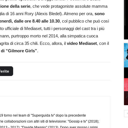
ione della serie
, che vede protagoniste assolute mamma
glia di 16 anni Rory (Alexis Bledel). Almeno per ora,
sono
enerdì, dalle ore 8.40 alle 10.30
, col pubblico che può così
o ufficiale di Mediaset, tutti i personaggi del cast tra i più
mann, purtroppo morto nel 2014, alla simpatica cuoca
ita di circa 35 chili. Ecco, allora, il
video Mediaset
, con il
 di “Gilmore Girls”
.
ferite
 torno nel team di "Superguida tv" dopo la precedente
collaborazioni con altri siti di televisione: "Gossip e tv" (2018);
2013 - 2017); "Davide Maggio" (2013). Dopo aver mosso i primi