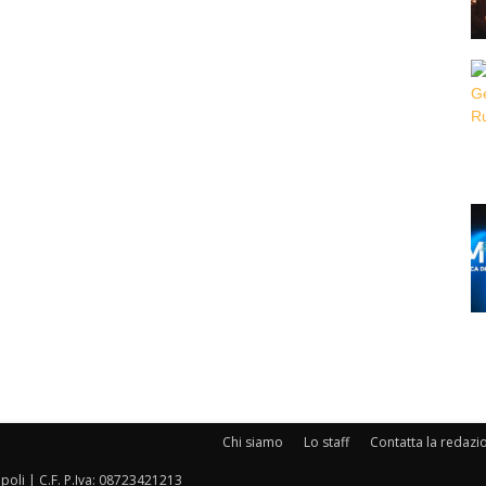
Chi siamo
Lo staff
Contatta la redazi
oli | C.F. P.Iva: 08723421213