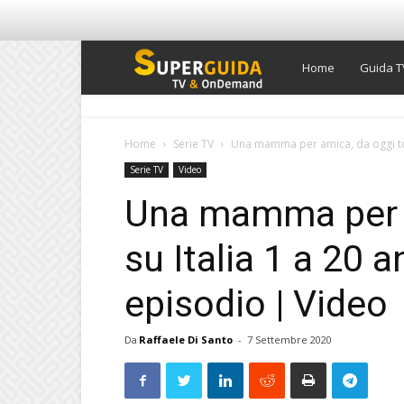
Super
Home
Guida T
Guida
Home
Serie TV
Una mamma per amica, da oggi torn
Serie TV
Video
TV
Una mamma per a
su Italia 1 a 20 
episodio | Video
Da
Raffaele Di Santo
-
7 Settembre 2020