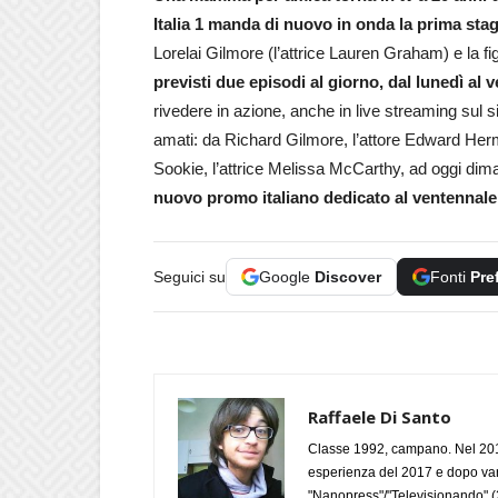
Italia 1 manda di nuovo in onda la prima stag
Lorelai Gilmore (l’attrice Lauren Graham) e la fi
previsti due episodi al giorno, dal lunedì al v
rivedere in azione, anche in live streaming sul sit
amati: da Richard Gilmore, l’attore Edward Her
Sookie, l’attrice Melissa McCarthy, ad oggi dimagr
nuovo promo italiano dedicato al ventennale
Seguici su
Google
Discover
Fonti
Pre
Raffaele Di Santo
Classe 1992, campano. Nel 2019
esperienza del 2017 e dopo varie 
"Nanopress"/"Televisionando" (