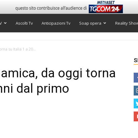
V
Ascolti Tv
Anticipazioni Tv
Soap opera
Reality Sho
a su Italia 1 a 20...
S
mica, da oggi torna
anni dal primo