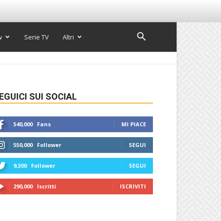
w
Serie TV
Altri
EGUICI SUI SOCIAL
540,000
Fans
MI PIACE
550,000
Follower
SEGUI
9,300
Follower
SEGUI
290,000
Iscritti
ISCRIVITI