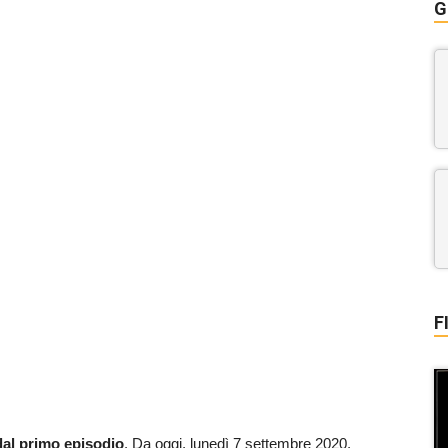
G
F
dal primo episodio
. Da oggi, lunedì 7 settembre 2020,