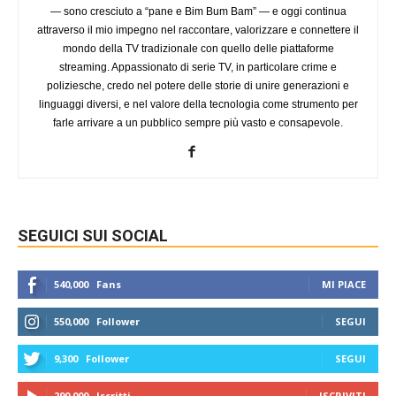
— sono cresciuto a “pane e Bim Bum Bam” — e oggi continua
attraverso il mio impegno nel raccontare, valorizzare e connettere il
mondo della TV tradizionale con quello delle piattaforme
streaming. Appassionato di serie TV, in particolare crime e
poliziesche, credo nel potere delle storie di unire generazioni e
linguaggi diversi, e nel valore della tecnologia come strumento per
farle arrivare a un pubblico sempre più vasto e consapevole.
SEGUICI SUI SOCIAL
540,000
Fans
MI PIACE
550,000
Follower
SEGUI
9,300
Follower
SEGUI
290,000
Iscritti
ISCRIVITI