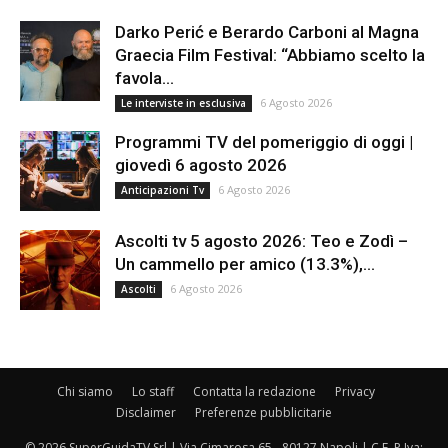
Darko Perić e Berardo Carboni al Magna
Graecia Film Festival: “Abbiamo scelto la
favola...
6 Agosto 2026
Le interviste in esclusiva
Programmi TV del pomeriggio di oggi |
giovedì 6 agosto 2026
6 Agosto 2026
Anticipazioni Tv
Ascolti tv 5 agosto 2026: Teo e Zodì –
Un cammello per amico (13.3%),...
6 Agosto 2026
Ascolti
Chi siamo
Lo staff
Contatta la redazione
Privacy
Disclaimer
Preferenze pubblicitarie
© 2026 SuperGuidaTV Srl | Via Cimarosa 65 - 80127 Napoli | C.F. P.Iva: