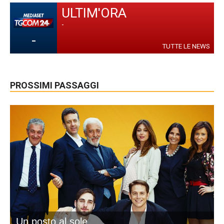
ULTIM'ORA
-
-
TUTTE LE NEWS
PROSSIMI PASSAGGI
Un posto al sole