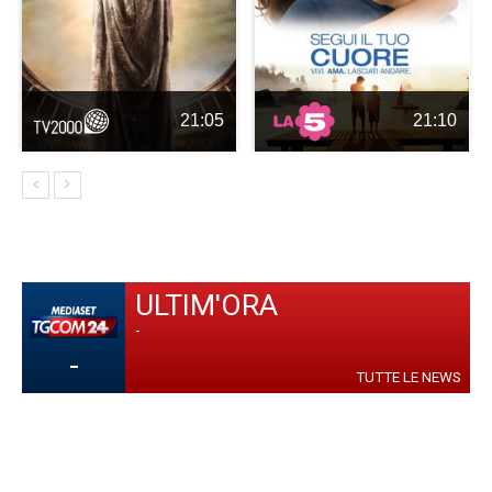
21:05
21:10
ULTIM'ORA
-
-
TUTTE LE NEWS