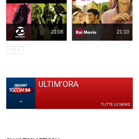
21:08
21:10
ULTIM'ORA
-
-
TUTTE LE NEWS