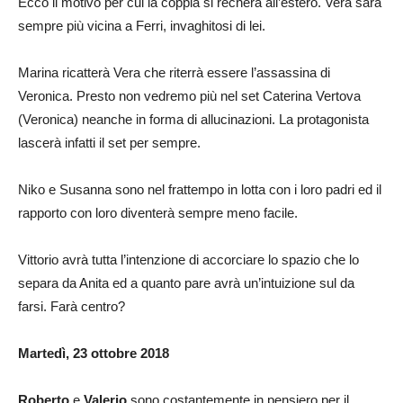
Ecco il motivo per cui la coppia si recherà all’estero. Vera sarà
sempre più vicina a Ferri, invaghitosi di lei.
Marina ricatterà Vera che riterrà essere l’assassina di
Veronica. Presto non vedremo più nel set Caterina Vertova
(Veronica) neanche in forma di allucinazioni. La protagonista
lascerà infatti il set per sempre.
Niko e Susanna sono nel frattempo in lotta con i loro padri ed il
rapporto con loro diventerà sempre meno facile.
Vittorio avrà tutta l’intenzione di accorciare lo spazio che lo
separa da Anita ed a quanto pare avrà un’intuizione sul da
farsi. Farà centro?
Martedì, 23 ottobre 2018
Roberto
e
Valerio
sono costantemente in pensiero per il