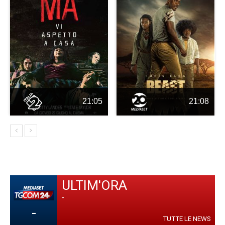
21:05
21:08
ULTIM'ORA
-
-
TUTTE LE NEWS