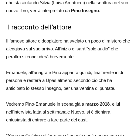
che sta aiutando Silvia (Luisa Amatucci) nella scrittura del suo
nuovo libro, verrà interpretato da
Pino Insegno
.
Il racconto dell’attore
Il famoso attore e doppiatore ha svelato un poco di mistero che
aleggiava sul suo arrivo. All’inizio ci sarà “solo audio” che
peraltro si concluderà brevemente.
Emanuele, all’anagrafe Pino apparirà quindi, finalmente in di
persona e resterà a Upas almeno secondo ciò che ha
anticipato lo stesso Insegno, per una ventina di puntate.
Vedremo Pino-Emanuele in scena già a
marzo 2018
, e lui
nell’intervista fatta al settimanale Nuovo, si è dichiara
entusiasta di entrare a fare parte del cast.
“
Sono molto felice di far parte di questo cast: conoscevo già