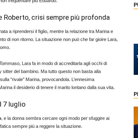
i non frequentare più Eduardo.
P
e Roberto, crisi sempre più profonda
ta a riprendersi il figlio, mentre la relazione tra Marina e
o di non ritorno. La situazione non può che far gioire Lara,
’uomo.
Tommaso, Lara fa in modo di accreditarla agli occhi di
sitter del bambino. Ma tutto questo non basta alla
te sulla “rivale” Marina, provocandola. L’ennesima
ina il desiderio di tenere il marito lontano dalla sua vita.
P
 7 luglio
o
, e la donna sembra cercare ogni modo per sfuggire ai
 fatica sempre più a reggere la situazione.