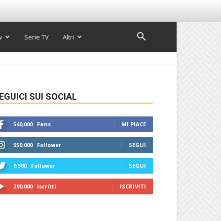
w
Serie TV
Altri
EGUICI SUI SOCIAL
540,000
Fans
MI PIACE
550,000
Follower
SEGUI
9,300
Follower
SEGUI
290,000
Iscritti
ISCRIVITI