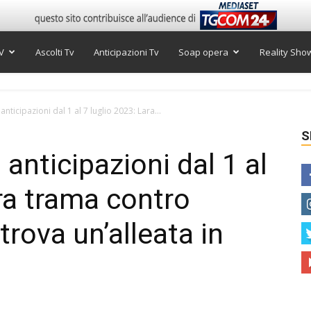
V
Ascolti Tv
Anticipazioni Tv
Soap opera
Reality Sho
anticipazioni dal 1 al 7 luglio 2023: Lara...
S
 anticipazioni dal 1 al
ara trama contro
trova un’alleata in