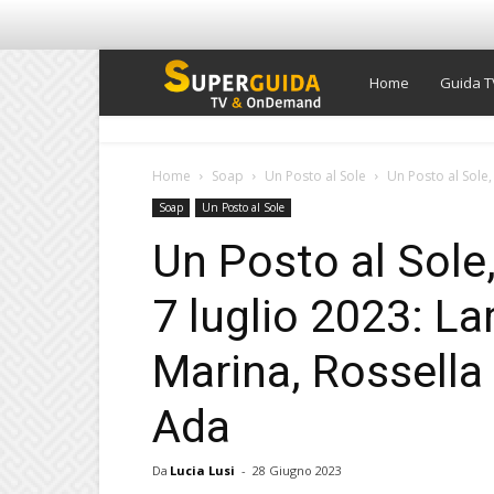
Super
Home
Guida T
Guida
Home
Soap
Un Posto al Sole
Un Posto al Sole, 
Soap
Un Posto al Sole
TV
Un Posto al Sole,
7 luglio 2023: L
Marina, Rossella 
Ada
Da
Lucia Lusi
-
28 Giugno 2023