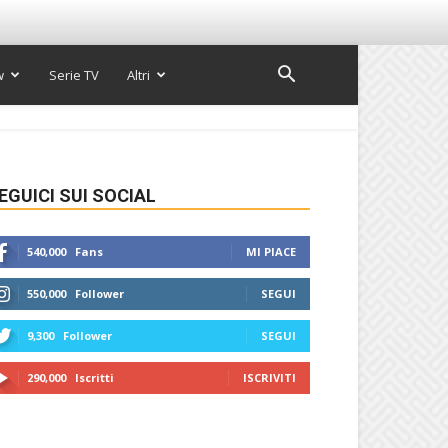
w
Serie TV
Altri
EGUICI SUI SOCIAL
540,000
Fans
MI PIACE
550,000
Follower
SEGUI
9,300
Follower
SEGUI
290,000
Iscritti
ISCRIVITI