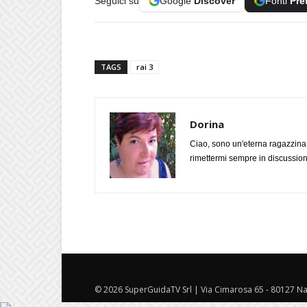
Seguici su
Google
Discover
Fonti
Pre
TAGS
rai 3
Dorina
Ciao, sono un'eterna ragazzina
rimettermi sempre in discussione
© 2026 SuperGuidaTV Srl | Via Cimarosa 65 - 80127 Nap