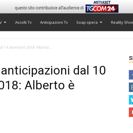
V
Ascolti Tv
Anticipazioni Tv
Soap opera
Reality Sho
 al 14 dicembre 2018: Alberto...
S
anticipazioni dal 10
018: Alberto è