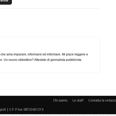
ferite
 che ama imparare, informarsi ed informare. Mi piace leggere e
. Un nuovo obbiettivo? Attestato di giornalista pubblicista.
Chi siamo
Lo staff
Contatta la redazi
oli | C.F. P.Iva: 08723421213