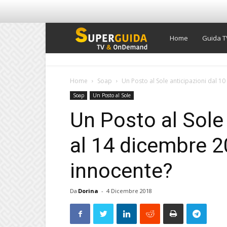
Super
Home
Guida T
Guida
Home
Soap
Un Posto al Sole anticipazioni dal 10
Soap
Un Posto al Sole
TV
Un Posto al Sole 
al 14 dicembre 2
innocente?
Da
Dorina
-
4 Dicembre 2018