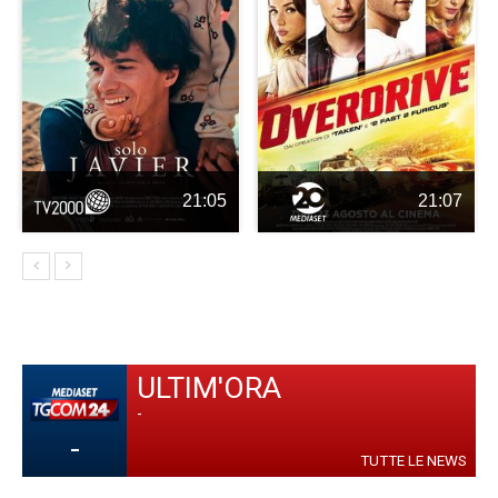
21:05
21:07
ULTIM'ORA
-
-
TUTTE LE NEWS