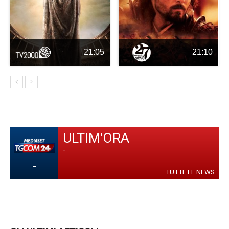
21:05
21:10
ULTIM'ORA
-
-
TUTTE LE NEWS