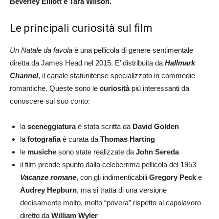
Beverley Elliott e Tara Wilson.
Le principali curiosità sul film
Un Natale da favola
è una pellicola di genere sentimentale
diretta da James Head nel 2015. E’ distribuita da
Hallmark
Channel
, il canale statunitense specializzato in commedie
romantiche. Queste sono le
curiosità
più interessanti da
conoscere sul suo conto:
la
sceneggiatura
è stata scritta da
David Golden
la
fotografia
è curata da
Thomas Harting
le
musiche
sono state realizzate da
John Sereda
il film prende spunto dalla celeberrima pellicola del 1953
Vacanze romane
, con gli indimenticabili
Gregory Peck
e
Audrey Hepburn
, ma si tratta di una versione
decisamente molto, molto “povera” rispetto al capolavoro
diretto da
William Wyler