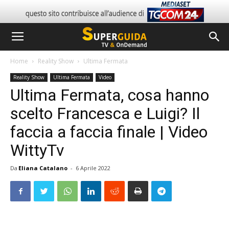
Home
Reality Show
Ultima Fermata
Reality Show
Ultima Fermata
Video
Ultima Fermata, cosa hanno
scelto Francesca e Luigi? Il
faccia a faccia finale | Video
WittyTv
Da
Eliana Catalano
-
6 Aprile 2022