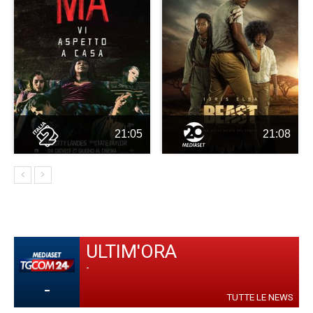
21:05
21:08
ULTIM'ORA
-
-
TUTTE LE NEWS