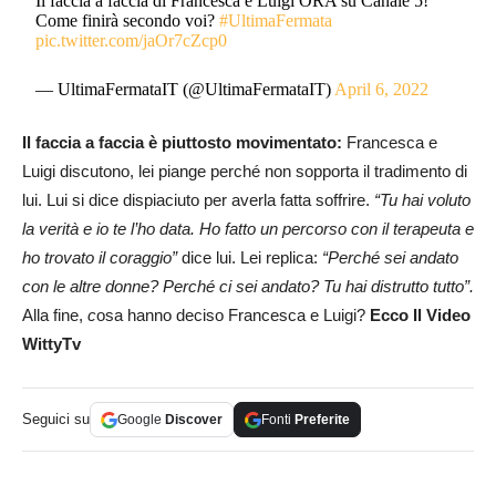
Il faccia a faccia di Francesca e Luigi ORA su Canale 5!
Come finirà secondo voi?
#UltimaFermata
pic.twitter.com/jaOr7cZcp0
— UltimaFermataIT (@UltimaFermataIT)
April 6, 2022
Il faccia a faccia è piuttosto movimentato:
Francesca e
Luigi discutono, lei piange perché non sopporta il tradimento di
lui. Lui si dice dispiaciuto per averla fatta soffrire.
“Tu hai voluto
la verità e io te l’ho data. Ho fatto un percorso con il terapeuta e
ho trovato il coraggio”
dice lui. Lei replica:
“Perché sei andato
con le altre donne? Perché ci sei andato? Tu hai distrutto tutto”.
Alla fine,
c
osa hanno deciso Francesca e Luigi?
Ecco Il Video
WittyTv
Seguici su
Google
Discover
Fonti
Preferite