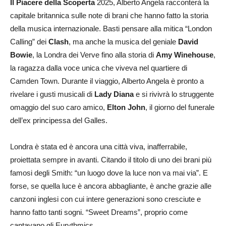
Il Piacere della Scoperta
2025, Alberto Angela racconterà la
capitale britannica sulle note di brani che hanno fatto la storia
della musica internazionale. Basti pensare alla mitica “London
Calling” dei
Clash
, ma anche la musica del geniale
David
Bowie
, la Londra dei Verve fino alla storia di
Amy Winehouse
,
la ragazza dalla voce unica che viveva nel quartiere di
Camden Town. Durante il viaggio, Alberto Angela è pronto a
rivelare i gusti musicali di
Lady Diana
e si rivivrà lo struggente
omaggio del suo caro amico,
Elton John
, il giorno del funerale
dell’ex principessa del Galles.
Londra è stata ed è ancora una città viva, inafferrabile,
proiettata sempre in avanti. Citando il titolo di uno dei brani più
famosi degli Smith: “un luogo dove la luce non va mai via”. E
forse, se quella luce è ancora abbagliante, è anche grazie alle
canzoni inglesi con cui intere generazioni sono cresciute e
hanno fatto tanti sogni. “Sweet Dreams”, proprio come
cantavano gli Eurythmics.