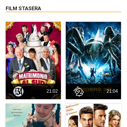
FILM STASERA
21:02
21:04