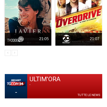
21:05
21:07
ULTIM'ORA
-
-
TUTTE LE NEWS