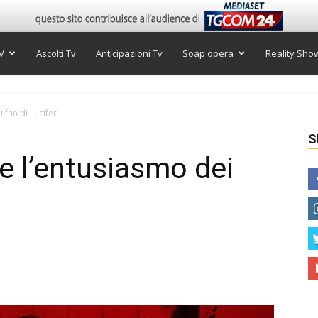
V
Ascolti Tv
Anticipazioni Tv
Soap opera
Reality Sho
 fan di Lucifer
S
e l’entusiasmo dei