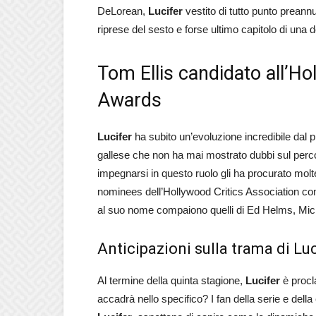
DeLorean,
Lucifer
vestito di tutto punto preann
riprese del sesto e forse ultimo capitolo di una de
Tom Ellis candidato all’Ho
Awards
Lucifer
ha subito un’evoluzione incredibile dal pr
gallese che non ha mai mostrato dubbi sul percor
impegnarsi in questo ruolo gli ha procurato molte
nominees dell’Hollywood Critics Association com
al suo nome compaiono quelli di Ed Helms, Mi
Anticipazioni sulla trama di Luc
Al termine della quinta stagione,
Lucifer
è procl
accadrà nello specifico? I fan della serie e del