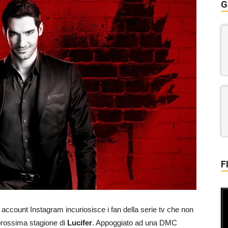
G
F
 account Instagram incuriosisce i fan della serie tv che non
 prossima stagione di
Lucifer
. Appoggiato ad una DMC