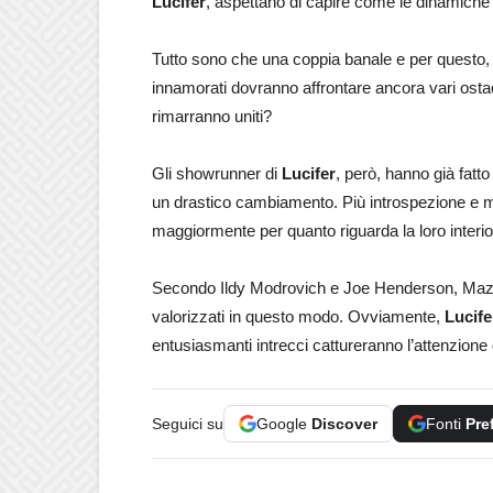
Lucifer
, aspettano di capire come le dinamiche 
Tutto sono che una coppia banale e per questo,
innamorati dovranno affrontare ancora vari ostaco
rimarranno uniti?
Gli showrunner di
Lucifer
, però, hanno già fatt
un drastico cambiamento. Più introspezione e me
maggiormente per quanto riguarda la loro interior
Secondo Ildy Modrovich e Joe Henderson, Maze
valorizzati in questo modo. Ovviamente,
Lucife
entusiasmanti intrecci cattureranno l’attenzione d
Seguici su
Google
Discover
Fonti
Pre