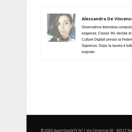
Alessandra De Vincenz
Osservatrice televisiva compulsi
esigenza. Classe '94, decide di 
Culture Digitali presso la Fede
Sapienza. Dopo la laurea è tutt
sognato.
© 2026 SuperGuidaTV Srl | Via Cimarosa 65 - 80127 Nap