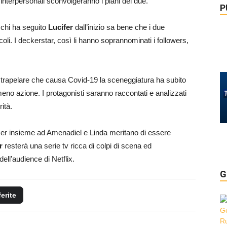
interpersonali sconvolgeranno i piani dei due.
P
 chi ha seguito
Lucifer
dall’inizio sa bene che i due
li. I deckerstar, così li hanno soprannominati i followers,
o trapelare che causa Covid-19 la sceneggiatura ha subito
no azione. I protagonisti saranno raccontati e analizzati
ità.
r insieme ad Amenadiel e Linda meritano di essere
r
resterà una serie tv ricca di colpi di scena ed
ell’audience di Netflix.
G
ferite