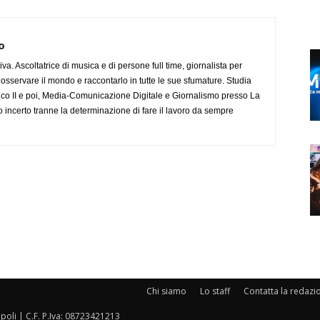
o
va. Ascoltatrice di musica e di persone full time, giornalista per
osservare il mondo e raccontarlo in tutte le sue sfumature. Studia
rico II e poi, Media-Comunicazione Digitale e Giornalismo presso La
o incerto tranne la determinazione di fare il lavoro da sempre
Chi siamo
Lo staff
Contatta la redazi
oli | C.F. P.Iva: 08723421213