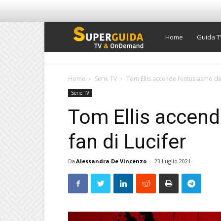
Super
Home
Guida T
Guida
Home
Serie TV
Tom Ellis accende l’entusiasmo dei
Serie TV
TV
Tom Ellis accend
fan di Lucifer
Da
Alessandra De Vincenzo
-
23 Luglio 2021