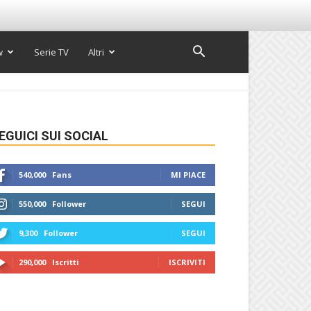
w
Serie TV
Altri
EGUICI SUI SOCIAL
540,000
Fans
MI PIACE
550,000
Follower
SEGUI
9,300
Follower
SEGUI
290,000
Iscritti
ISCRIVITI