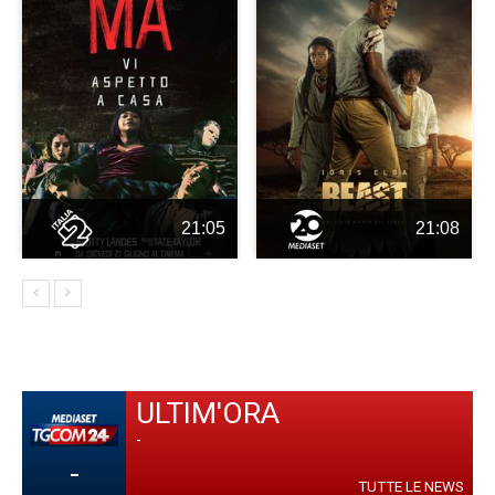
21:05
21:08
ULTIM'ORA
-
-
TUTTE LE NEWS