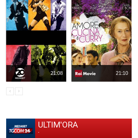
21:08
21:10
ULTIM'ORA
-