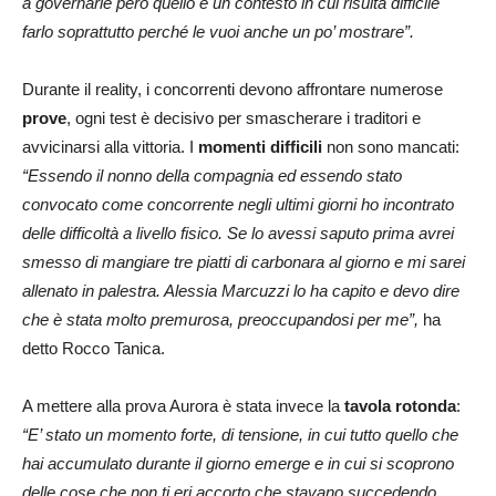
a governarle però quello è un contesto in cui risulta difficile
farlo soprattutto perché le vuoi anche un po’ mostrare”.
Durante il reality, i concorrenti devono affrontare numerose
prove
, ogni test è decisivo per smascherare i traditori e
avvicinarsi alla vittoria. I
momenti difficili
non sono mancati:
“Essendo il nonno della compagnia ed essendo stato
convocato come concorrente negli ultimi giorni ho incontrato
delle difficoltà a livello fisico. Se lo avessi saputo prima avrei
smesso di mangiare tre piatti di carbonara al giorno e mi sarei
allenato in palestra. Alessia Marcuzzi lo ha capito e devo dire
che è stata molto premurosa, preoccupandosi per me”,
ha
detto Rocco Tanica.
A mettere alla prova Aurora è stata invece la
tavola rotonda
:
“E’ stato un momento forte, di tensione, in cui tutto quello che
hai accumulato durante il giorno emerge e in cui si scoprono
delle cose che non ti eri accorto che stavano succedendo.