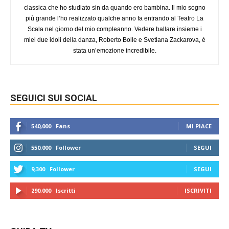
classica che ho studiato sin da quando ero bambina. Il mio sogno
più grande l’ho realizzato qualche anno fa entrando al Teatro La
Scala nel giorno del mio compleanno. Vedere ballare insieme i
miei due idoli della danza, Roberto Bolle e Svetlana Zackarova, è
stata un’emozione incredibile.
SEGUICI SUI SOCIAL
540,000
Fans
MI PIACE
550,000
Follower
SEGUI
9,300
Follower
SEGUI
290,000
Iscritti
ISCRIVITI