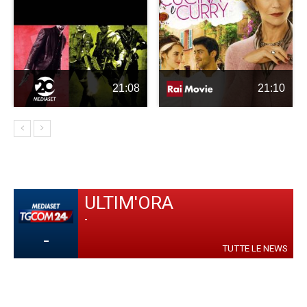
21:08
21:10
ULTIM'ORA
-
-
TUTTE LE NEWS