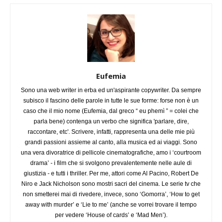
Eufemia
Sono una web writer in erba ed un'aspirante copywriter. Da sempre
subisco il fascino delle parole in tutte le sue forme: forse non è un
caso che il mio nome (Eufemia, dal greco “ eu phemì ” = colei che
parla bene) contenga un verbo che significa 'parlare, dire,
raccontare, etc'. Scrivere, infatti, rappresenta una delle mie più
grandi passioni assieme al canto, alla musica ed ai viaggi. Sono
una vera divoratrice di pellicole cinematografiche, amo i ‘courtroom
drama’ - i film che si svolgono prevalentemente nelle aule di
giustizia - e tutti i thriller. Per me, attori come Al Pacino, Robert De
Niro e Jack Nicholson sono mostri sacri del cinema. Le serie tv che
non smetterei mai di rivedere, invece, sono ‘Gomorra’, ‘How to get
away with murder’ e ‘Lie to me’ (anche se vorrei trovare il tempo
per vedere ‘House of cards’ e ‘Mad Men’).