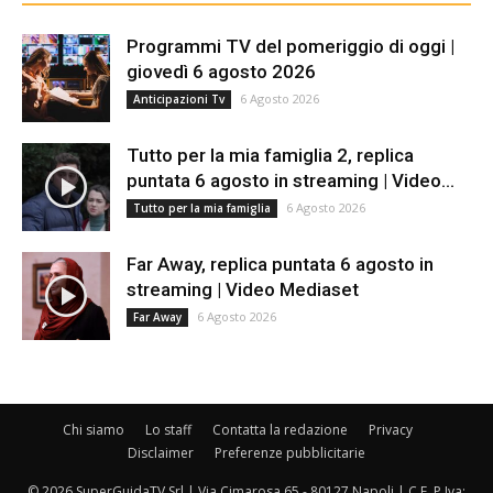
Programmi TV del pomeriggio di oggi |
giovedì 6 agosto 2026
6 Agosto 2026
Anticipazioni Tv
Tutto per la mia famiglia 2, replica
puntata 6 agosto in streaming | Video...
6 Agosto 2026
Tutto per la mia famiglia
Far Away, replica puntata 6 agosto in
streaming | Video Mediaset
6 Agosto 2026
Far Away
Chi siamo
Lo staff
Contatta la redazione
Privacy
Disclaimer
Preferenze pubblicitarie
© 2026 SuperGuidaTV Srl | Via Cimarosa 65 - 80127 Napoli | C.F. P.Iva: