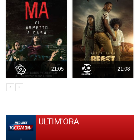
21:05
21:08
ULTIM'ORA
-
-