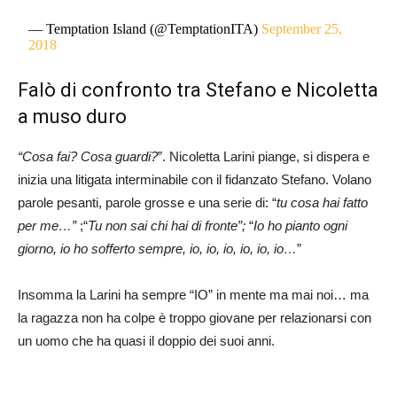
— Temptation Island (@TemptationITA)
September 25,
2018
Falò di confronto tra Stefano e Nicoletta
a muso duro
“Cosa fai? Cosa guardi?
”. Nicoletta Larini piange, si dispera e
inizia una litigata interminabile con il fidanzato Stefano. Volano
parole pesanti, parole grosse e una serie di: “
tu cosa hai fatto
per me…”
;“
Tu non sai chi hai di fronte”;
“
Io ho pianto ogni
giorno, io ho sofferto sempre, io, io, io, io, io, io…
”
Insomma la Larini ha sempre “IO” in mente ma mai noi… ma
la ragazza non ha colpe è troppo giovane per relazionarsi con
un uomo che ha quasi il doppio dei suoi anni.