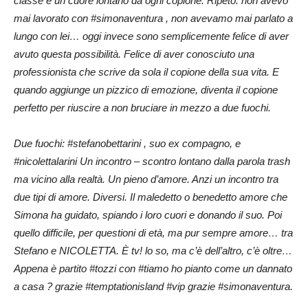
classe e un cuore lontano da ogni copione. Ripeto: non avevo
mai lavorato con #simonaventura , non avevamo mai parlato a
lungo con lei… oggi invece sono semplicemente felice di aver
avuto questa possibilità. Felice di aver conosciuto una
professionista che scrive da sola il copione della sua vita. E
quando aggiunge un pizzico di emozione, diventa il copione
perfetto per riuscire a non bruciare in mezzo a due fuochi.
Due fuochi: #stefanobettarini , suo ex compagno, e
#nicolettalarini Un incontro – scontro lontano dalla parola trash
ma vicino alla realtà. Un pieno d’amore. Anzi un incontro tra
due tipi di amore. Diversi. Il maledetto o benedetto amore che
Simona ha guidato, spiando i loro cuori e donando il suo. Poi
quello difficile, per questioni di età, ma pur sempre amore… tra
Stefano e NICOLETTA. È tv! lo so, ma c’è dell’altro, c’è oltre…
Appena è partito #tozzi con #tiamo ho pianto come un dannato
a casa
?
grazie #temptationisland #vip grazie #simonaventura.