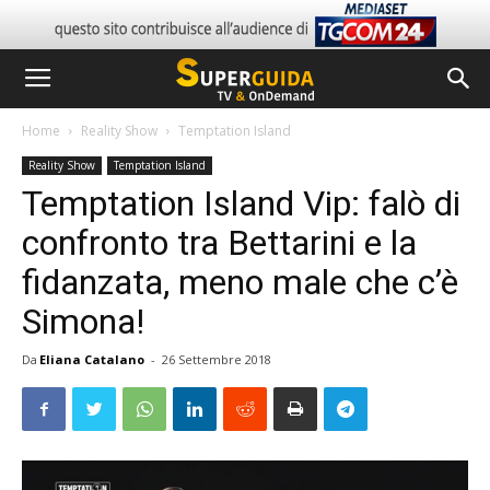
Home
Reality Show
Temptation Island
Reality Show
Temptation Island
Temptation Island Vip: falò di
confronto tra Bettarini e la
fidanzata, meno male che c’è
Simona!
Da
Eliana Catalano
-
26 Settembre 2018