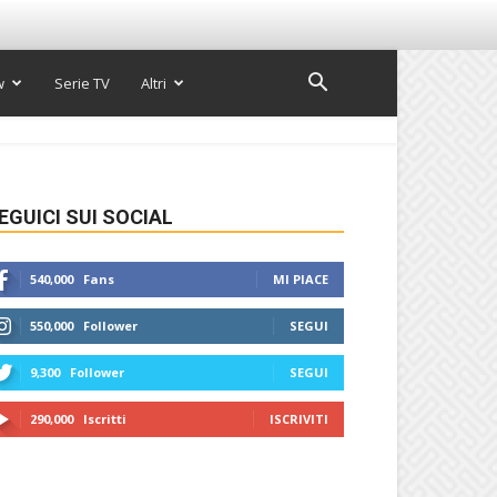
w
Serie TV
Altri
EGUICI SUI SOCIAL
540,000
Fans
MI PIACE
550,000
Follower
SEGUI
9,300
Follower
SEGUI
290,000
Iscritti
ISCRIVITI