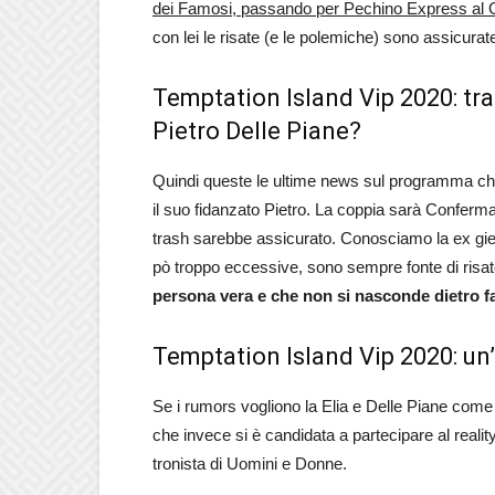
dei Famosi, passando per Pechino Express al G
con lei le risate (e le polemiche) sono assicurat
Temptation Island Vip 2020: tra 
Pietro Delle Piane?
Quindi queste le ultime news sul programma che
il suo fidanzato Pietro. La coppia sarà Confermat
trash sarebbe assicurato. Conosciamo la ex gie
pò troppo eccessive, sono sempre fonte di risa
persona vera e che non si nasconde dietro f
Temptation Island Vip 2020: un’a
Se i rumors vogliono la Elia e Delle Piane come u
che invece si è candidata a partecipare al reali
tronista di Uomini e Donne.