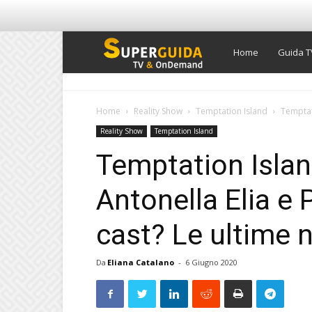
Super
Home
Guida T
Guida
Home
Reality Show
Temptation Island
Temptati
Reality Show
Temptation Island
TV
Temptation Islan
Antonella Elia e 
cast? Le ultime 
Da
Eliana Catalano
-
6 Giugno 2020