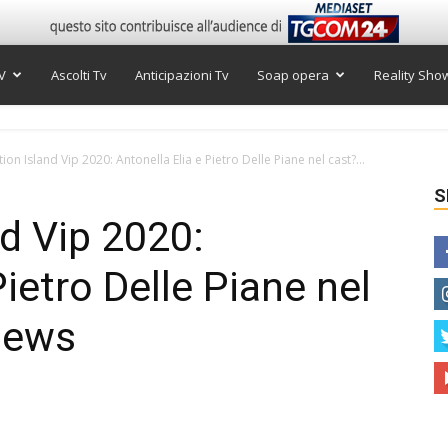
V
Ascolti Tv
Anticipazioni Tv
Soap opera
Reality Sho
on Island Vip 2020: Antonella Elia e Pietro Delle Piane nel cast?...
S
d Vip 2020:
Pietro Delle Piane nel
news