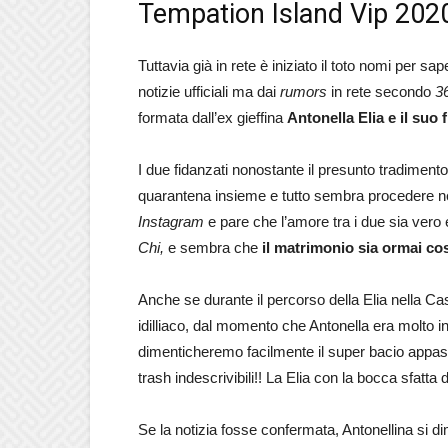
Tempation Island Vip 2020
Tuttavia già in rete è iniziato il toto nomi per 
notizie ufficiali ma dai
rumors
in rete secondo
3
formata dall’ex gieffina
Antonella Elia e il suo 
I due fidanzati nonostante il presunto tradimento 
quarantena insieme e tutto sembra procedere nel 
Instagram
e pare che l’amore tra i due sia vero
Chi,
e sembra che
il matrimonio sia ormai cos
Anche se durante il percorso della Elia nella Casa
idilliaco, dal momento che Antonella era molto i
dimenticheremo facilmente il super bacio appass
trash indescrivibili!! La Elia con la bocca sfatta d
Se la notizia fosse confermata, Antonellina si 