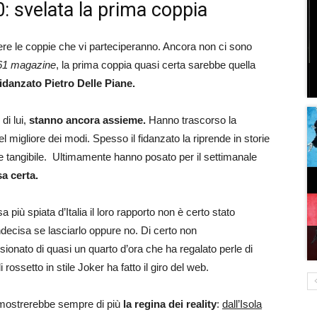
: svelata la prima coppia
sapere le coppie che vi parteciperanno. Ancora non ci sono
61 magazine
, la prima coppia quasi certa sarebbe quella
fidanzato Pietro Delle Piane.
di lui,
stanno ancora assieme.
Hanno trascorso la
migliore dei modi. Spesso il fidanzato la riprende in storie
 e tangibile. Ultimamente hanno posato per il settimanale
a certa.
 più spiata d’Italia il loro rapporto non è certo stato
ndecisa se lasciarlo oppure no. Di certo non
ionato di quasi un quarto d’ora che ha regalato perle di
i rossetto in stile Joker ha fatto il giro del web.
dimostrerebbe sempre di più
la regina dei reality
:
dall’Isola