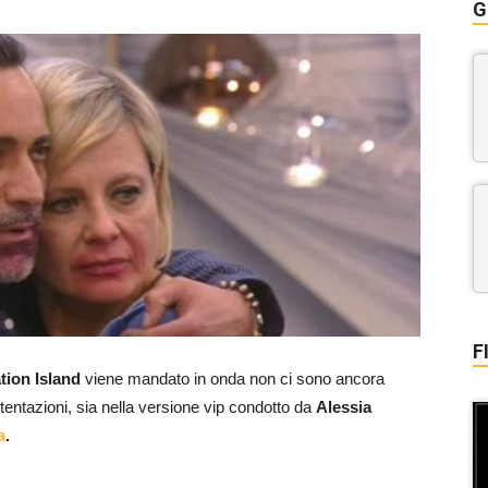
G
F
tion Island
viene mandato in onda non ci sono ancora
 tentazioni, sia nella versione vip condotto da
Alessia
a
.