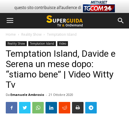
Home
Reality Show
Temptation Island
Reality Show
Temptation Island
Video
Temptation Island, Davide e
Serena un mese dopo:
“stiamo bene” | Video Witty
Tv
Da
Emanuele Ambrosio
-
21 Ottobre 2020