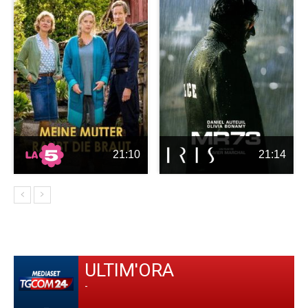
21:10
21:14
ULTIM'ORA
-
-