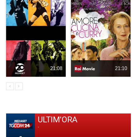
21:08
21:10
ULTIM'ORA
-
-