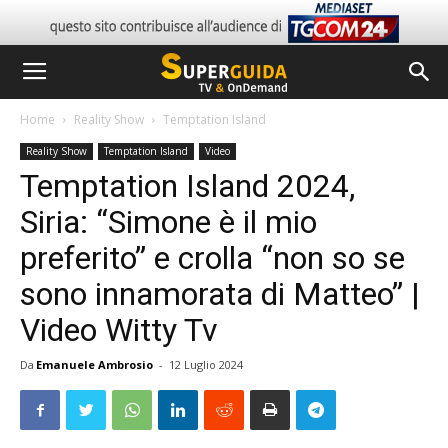
Home
Reality Show
Temptation Island
Reality Show
Temptation Island
Video
Temptation Island 2024,
Siria: “Simone è il mio
preferito” e crolla “non so se
sono innamorata di Matteo” |
Video Witty Tv
Da
Emanuele Ambrosio
-
12 Luglio 2024