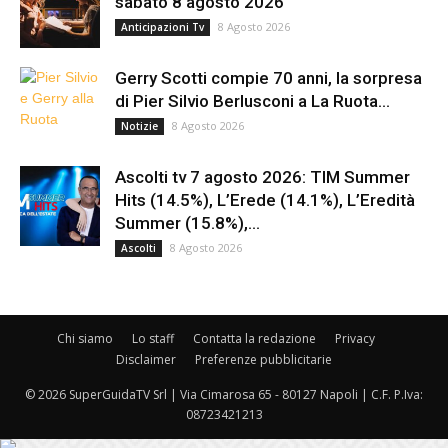
sabato 8 agosto 2026
8 Agosto 2026
Anticipazioni Tv
Gerry Scotti compie 70 anni, la sorpresa
di Pier Silvio Berlusconi a La Ruota...
8 Agosto 2026
Notizie
Ascolti tv 7 agosto 2026: TIM Summer
Hits (14.5%), L’Erede (14.1%), L’Eredità
Summer (15.8%),...
8 Agosto 2026
Ascolti
Chi siamo
Lo staff
Contatta la redazione
Privacy
Disclaimer
Preferenze pubblicitarie
© 2026 SuperGuidaTV Srl | Via Cimarosa 65 - 80127 Napoli | C.F. P.Iva:
08723421213