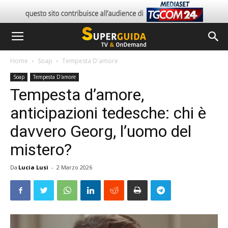
Home
Soap
Tempesta D'amore
Soap
Tempesta D'amore
Tempesta d’amore,
anticipazioni tedesche: chi è
davvero Georg, l’uomo del
mistero?
Da
Lucia Lusi
-
2 Marzo 2026