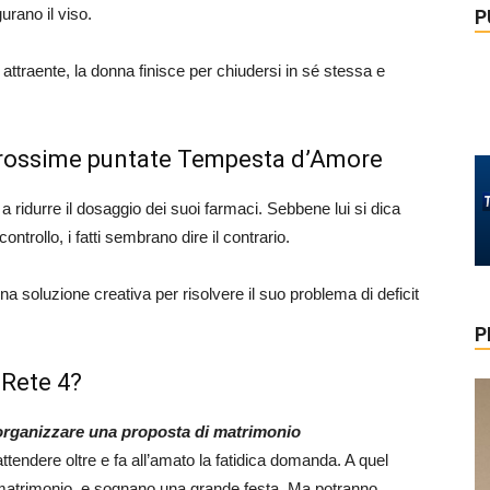
urano il viso.
P
 attraente, la donna finisce per chiudersi in sé stessa e
prossime puntate Tempesta d’Amore
a ridurre il dosaggio dei suoi farmaci. Sebbene lui si dica
trollo, i fatti sembrano dire il contrario.
na soluzione creativa per risolvere il suo problema di deficit
P
 Rete 4?
 organizzare una proposta di matrimonio
attendere oltre e fa all’amato la fatidica domanda. A quel
ro matrimonio, e sognano una grande festa. Ma potranno