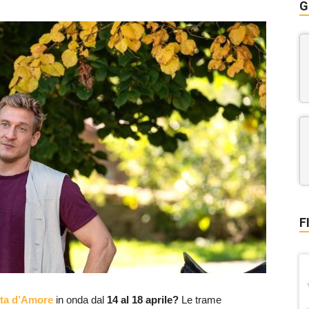
G
F
ta d’Amore
in onda dal
14 al 18 aprile?
Le trame