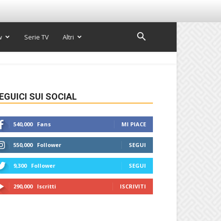
w
Serie TV
Altri
EGUICI SUI SOCIAL
540,000
Fans
MI PIACE
550,000
Follower
SEGUI
9,300
Follower
SEGUI
290,000
Iscritti
ISCRIVITI