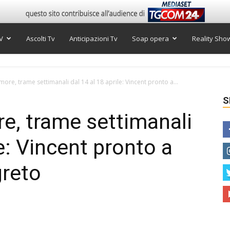
V
Ascolti Tv
Anticipazioni Tv
Soap opera
Reality Sho
re, trame settimanali dal 14 al 18 aprile: Vincent pronto a...
S
e, trame settimanali
le: Vincent pronto a
greto