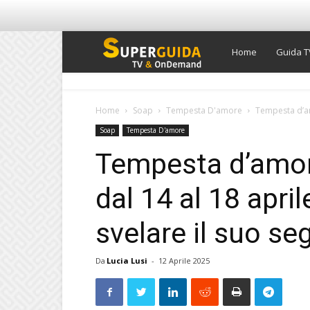
Super
Home
Guida T
Guida
Home
Soap
Tempesta D'amore
Tempesta d’amo
Soap
Tempesta D'amore
TV
Tempesta d’amor
dal 14 al 18 apri
svelare il suo se
Da
Lucia Lusi
-
12 Aprile 2025