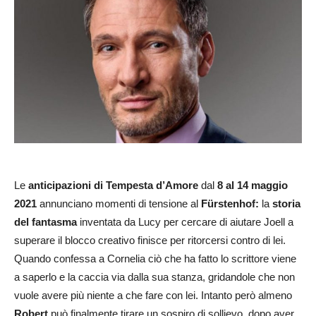
Le
anticipazioni
di Tempesta d’Amore
dal
8 al 14 maggio
2021
annunciano momenti di tensione al
Fürstenhof:
la
storia
del fantasma
inventata da Lucy per cercare di aiutare Joell a
superare il blocco creativo finisce per ritorcersi contro di lei.
Quando confessa a Cornelia ciò che ha fatto lo scrittore viene
a saperlo e la caccia via dalla sua stanza, gridandole che non
vuole avere più niente a che fare con lei. Intanto però almeno
Robert
può finalmente tirare un sospiro di sollievo, dopo aver