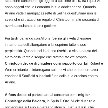
scatolone contenente gli oggetti a cui tiene di più, tra i quali vi
sono oggetti che le ricordano la sua adolescenza. Quando
Ariane vede il mangiacassette di Selina quest’ultima non le
svela che si tratta di un regalo di Christoph ma le racconta di
averlo acquistato da un rigattiere.
Più tardi, parlando con Alfons, Selina gli rivela di essere
innamorata dell’albergatore e lui esprime tutte le sue
perplessità. Quando poi la donna rischia la vita a causa del
siero della verità e scopre che dietro tutto c’è proprio
Christoph
decide di
chiudere ogni rapporto
con lui. Robert e
Werner intanto si interrogano sui motivi che potrebbero aver
condotto il Saalfield a lasciarli fuori dalla sua crociata contro
Ariane.
Alfons
decide di partecipare al concorso per il
miglior
Concierge della Baviera
, la Spilla D’Oro. Vuole riuscire a
primeggiare sul suo avversario storico, Justus Klein, che