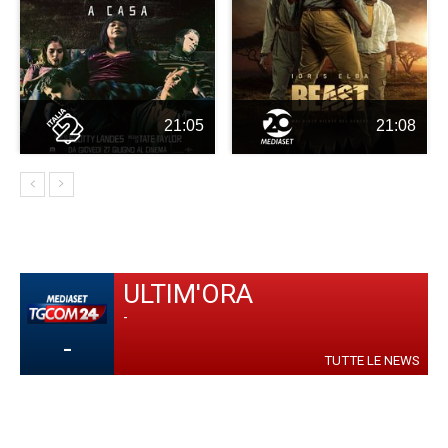
21:05
21:08
ULTIM'ORA
-
-
TUTTE LE NEWS