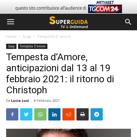
Home
Soap
Tempesta D'amore
Soap
Tempesta D'amore
Tempesta d’Amore,
anticipazioni dal 13 al 19
febbraio 2021: il ritorno di
Christoph
Da
Lucia Lusi
-
8 Febbraio 2021