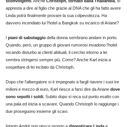
sconvolgenti.
Anche
Christoph, tornato dalla Thailandia
, si
appresta a dire al figlio che grazie al DNA che gli ha fatto avere
Linda potrà finalmente provare la sua colpevolezza. Ha
davvero incendiato lui l’hotel a Bangkok su incarico di Ariane?
I
piani di sabotaggio
della donna sembrano andare in porto.
Quando, però, un gruppo di giovani rumorosi invadono l’hotel
recando disturbo ai clienti abituali, il cerchio intorno a lei
sembra stringersi sempre più. Come? Anche Karl inizia a
sospettare di lei incitato da Christoph.
Dopo che l’albergatore si è impegnato a fargli riavere i suoi tre
milioni e mezzo di euro, Karl riesce a farsi dire da Ariane
dove
sono sepolti i soldi.
Subito dopo si reca sul punto esatto con
una pala ed inizia a scavare. Quando Christoph lo raggiunge i
due proseguono insieme gli scavi.
Intanto Andrè non riesce proprio a
dimenticare Linda
e