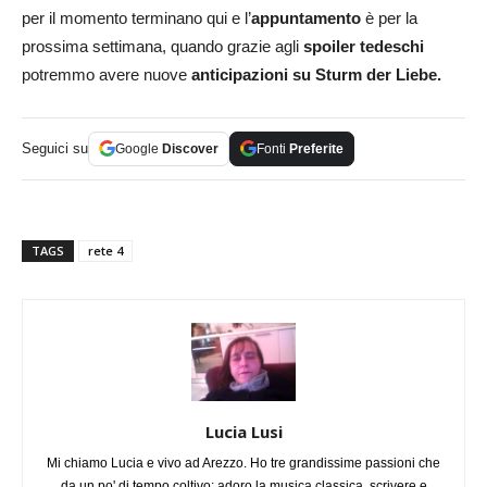
per il momento terminano qui e l’
appuntamento
è per la
prossima settimana, quando grazie agli
spoiler tedeschi
potremmo avere nuove
anticipazioni su Sturm der Liebe.
Seguici su
Google
Discover
Fonti
Preferite
TAGS
rete 4
Lucia Lusi
Mi chiamo Lucia e vivo ad Arezzo. Ho tre grandissime passioni che
da un po' di tempo coltivo: adoro la musica classica, scrivere e