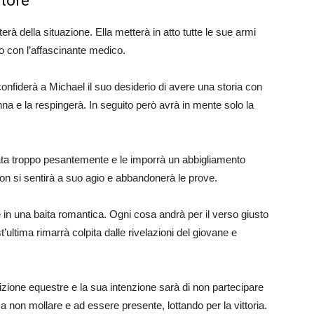
ttore
rà della situazione. Ella metterà in atto tutte le sue armi
to con l’affascinante medico.
confiderà a Michael il suo desiderio di avere una storia con
onna e la respingerà. In seguito però avrà in mente solo la
a troppo pesantemente e le imporrà un abbigliamento
on si sentirà a suo agio e abbandonerà le prove.
in una baita romantica. Ogni cosa andrà per il verso giusto
ltima rimarrà colpita dalle rivelazioni del giovane e
tizione equestre e la sua intenzione sarà di non partecipare
a a non mollare e ad essere presente, lottando per la vittoria.