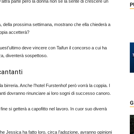
 D’altra parte però la donna non se la sente di crescere un
P
ca, della prossima settimana, mostrano che ella chiederà a
ppia accetterà?
uest’ultimo deve vincere con Taifun il concorso a cui ha
nza, diventerà sospettoso.
cantanti
a birreria. Anche l’hotel Furstenhof però vorrà la coppia. I
nti dovranno rinunciare ai loro sogni di successo canoro.
G
ne si getterà a capofitto nel lavoro. In cuor suo diverrà
e Jessica ha fatto loro, circa l’adozione, avranno opinioni