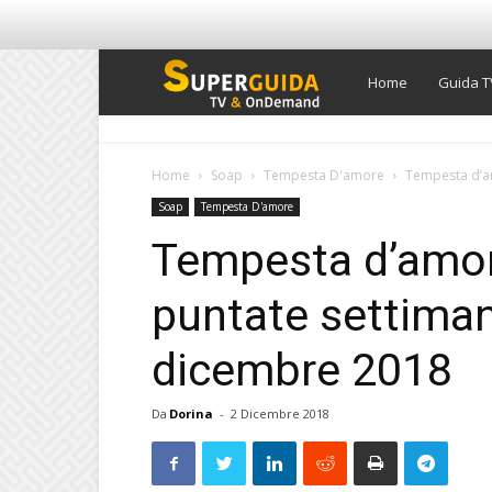
Super
Home
Guida T
Guida
Home
Soap
Tempesta D'amore
Tempesta d’am
Soap
Tempesta D'amore
TV
Tempesta d’amore
puntate settimana
dicembre 2018
Da
Dorina
-
2 Dicembre 2018