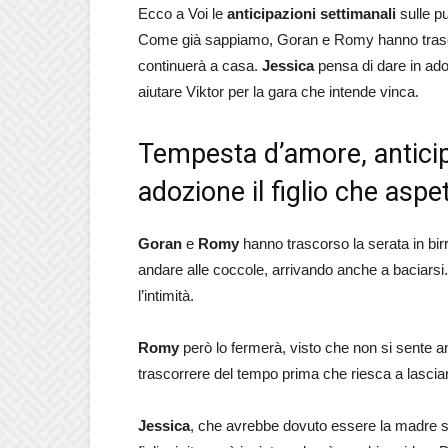
Ecco a Voi le
anticipazioni settimanali
sulle p
Come già sappiamo, Goran e Romy hanno trascor
continuerà a casa.
Jessica
pensa di dare in adoz
aiutare Viktor per la gara che intende vinca.
Tempesta d’amore, anticip
adozione il figlio che aspe
Goran
e
Romy
hanno trascorso la serata in birr
andare alle coccole, arrivando anche a baciar
l’intimità.
Romy
però lo fermerà, visto che non si sente 
trascorrere del tempo prima che riesca a lasciar
Jessica
, che avrebbe dovuto essere la madre s