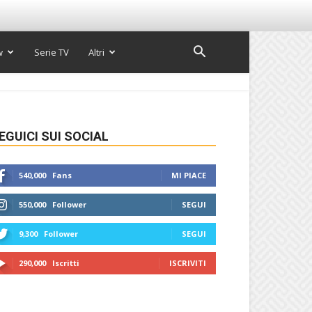
w
Serie TV
Altri
EGUICI SUI SOCIAL
540,000
Fans
MI PIACE
550,000
Follower
SEGUI
9,300
Follower
SEGUI
290,000
Iscritti
ISCRIVITI