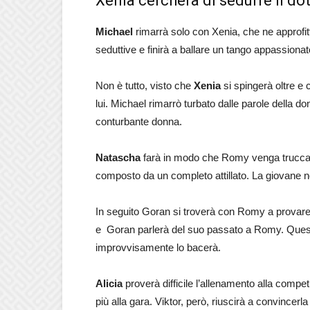
Xenia cercherà di sedurre il do
Michael
rimarrà solo con Xenia, che ne approfitte
seduttive e finirà a ballare un tango appassiona
Non è tutto, visto che
Xenia
si spingerà oltre e 
lui. Michael rimarrò turbato dalle parole della d
conturbante donna.
Natascha
farà in modo che Romy venga truccat
composto da un completo attillato. La giovane n
In seguito Goran si troverà con Romy a provare 
e Goran parlerà del suo passato a Romy. Quest’u
improvvisamente lo bacerà.
Alicia
proverà difficile l’allenamento alla compe
più alla gara. Viktor, però, riuscirà a convincerl