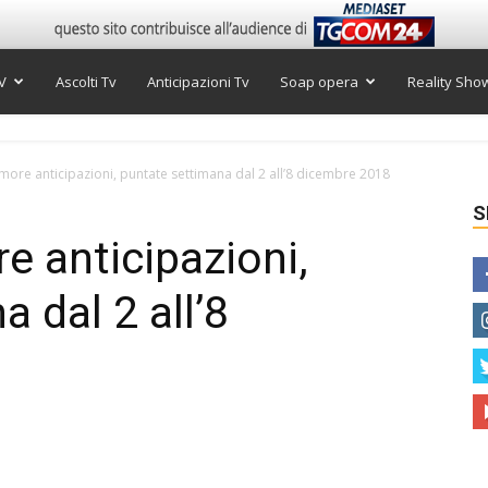
V
Ascolti Tv
Anticipazioni Tv
Soap opera
Reality Sho
ore anticipazioni, puntate settimana dal 2 all’8 dicembre 2018
S
 anticipazioni,
 dal 2 all’8