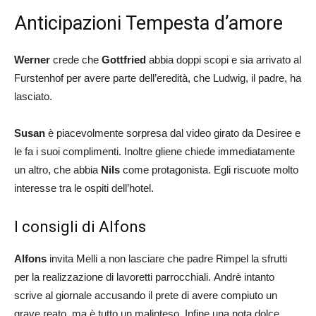
Anticipazioni Tempesta d’amore
Werner
crede che
Gottfried
abbia doppi scopi e sia arrivato al
Furstenhof per avere parte dell’eredità, che Ludwig, il padre, ha
lasciato.
Susan
è piacevolmente sorpresa dal video girato da Desiree e
le fa i suoi complimenti. Inoltre gliene chiede immediatamente
un altro, che abbia
Nils
come protagonista. Egli riscuote molto
interesse tra le ospiti dell’hotel.
I consigli di Alfons
Alfons
invita Melli a non lasciare che padre Rimpel la sfrutti
per la realizzazione di lavoretti parrocchiali. Andrè intanto
scrive al giornale accusando il prete di avere compiuto un
grave reato, ma è tutto un malinteso. Infine una nota dolce,