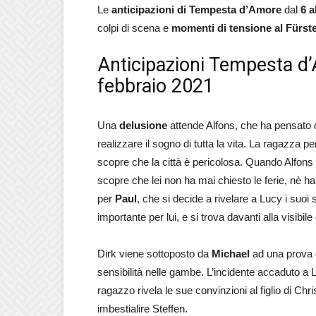
Le
anticipazioni
di Tempesta d’Amore
dal
6 a
colpi di scena e
momenti di tensione al Fürst
Anticipazioni Tempesta d’
febbraio 2021
Una
delusione
attende Alfons, che ha pensato d
realizzare il sogno di tutta la vita. La ragazza p
scopre che la città è pericolosa. Quando Alfon
scopre che lei non ha mai chiesto le ferie, nè 
per
Paul
, che si decide a rivelare a Lucy i suo
importante per lui, e si trova davanti alla visibil
Dirk viene sottoposto da
Michael
ad una prova d
sensibilità nelle gambe. L’incidente accaduto a 
ragazzo rivela le sue convinzioni al figlio di Chr
imbestialire Steffen.