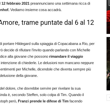
l 12 febbraio 2021
preannunciano una settimana ricca di
enhof.
Vediamo insieme cosa accadrà.
Amore, trame puntate dal 6 al 12
i portare Hildegard sulla spiaggia di Copacabana a Rio, per
erò decide di rifiutare l’invito quando parlando con Michelle
s dice alla giovane che possono
rimandare il viaggio
ha intenzione di chiederle. Le delusioni non mancano neppure
i sentimenti per Michelle, dicendole che diventa sempre più
e delusione della giovane.
el dolore, che dovrebbe servire per rivelare la sua
Linda è, secondo Steffen, solo colpa di Tim. Quando il
istoph però,
Franzi prende le difese di Tim
facendo