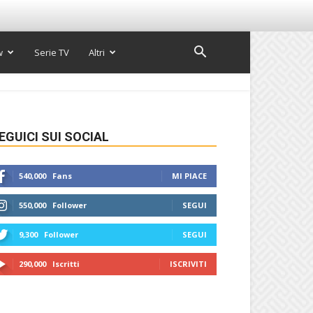
w
Serie TV
Altri
EGUICI SUI SOCIAL
540,000
Fans
MI PIACE
550,000
Follower
SEGUI
9,300
Follower
SEGUI
290,000
Iscritti
ISCRIVITI