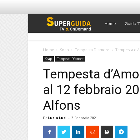
Super
Home
Guida T
Guida
Home
Soap
Tempesta D'amore
Tempesta d’Am
Soap
Tempesta D'amore
TV
Tempesta d’Amore
al 12 febbraio 2
Alfons
Da
Lucia Lusi
-
3 Febbraio 2021