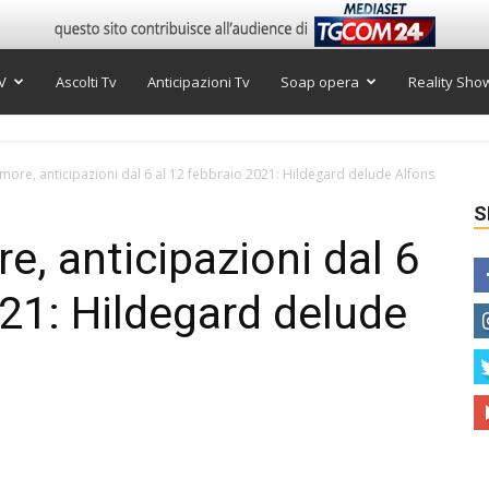
V
Ascolti Tv
Anticipazioni Tv
Soap opera
Reality Sho
ore, anticipazioni dal 6 al 12 febbraio 2021: Hildegard delude Alfons
S
, anticipazioni dal 6
021: Hildegard delude