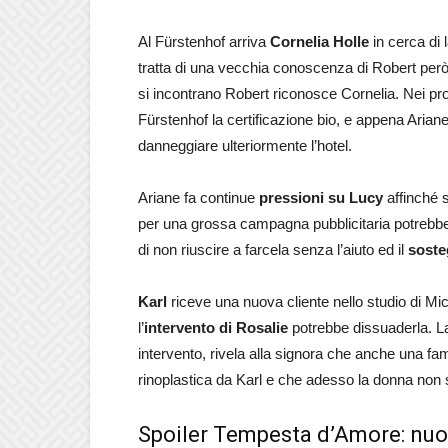
Al Fürstenhof arriva
Cornelia Holle
in cerca di
tratta di una vecchia conoscenza di Robert però,
si incontrano Robert riconosce Cornelia. Nei proge
Fürstenhof la certificazione bio, e appena Aria
danneggiare ulteriormente l’hotel.
Ariane fa continue
pressioni su Lucy
affinché s
per una grossa campagna pubblicitaria potrebbe
di non riuscire a farcela senza l’aiuto ed il
soste
Karl
riceve una nuova cliente nello studio di Mich
l’
intervento di Rosalie
potrebbe dissuaderla. La 
intervento, rivela alla signora che anche una f
rinoplastica da Karl e che adesso la donna non s
Spoiler Tempesta d’Amore: nuo