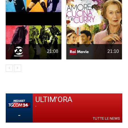
21:08
21:10
ULTIM'ORA
-
-
TUTTE LE NEWS