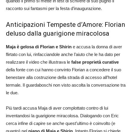
quando il primo si mette in test di scrivere di suo pugno il
racconto sui fantasmi per la festa d’inaugurazione.
Anticipazioni Tempeste d’Amore: Florian
deluso dalla guarigione miracolosa
Maja è gelosa di Florian e Shirin
e accusa la donna di aver
flirtato con lui, rinfacciandole anche l’aiuto che le ha dato per
realizzare il video che illustrava le
false proprietà curative
della fonte con cui hanno convinto Florian a concedere il suo
benestare alla costruzione della strada di accesso all’hotel
termale. Il guardaboschi non visto ascolta la conversazione tra
le due.
Più tardi accusa Maja di aver complottato contro di lui
inventandosi la guarigione miracolosa. Dialogando con Eric
cerca infine di capire se anche quest’ultimo è coinvolto (e
quanto) nel
piano di Maja e Shirin
. Intanto Florian si chiede