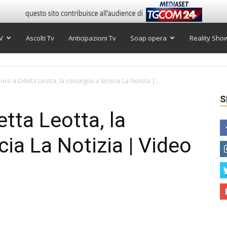
V
Ascolti Tv
Anticipazioni Tv
Soap opera
Reality Sho
oro a Diletta Leotta, la consegna a Striscia La Notizia |...
S
etta Leotta, la
ia La Notizia | Video