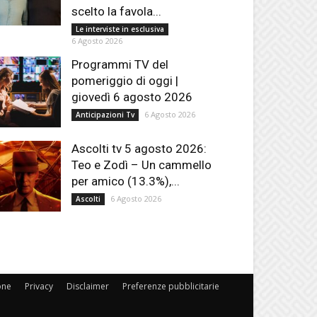
scelto la favola...
Le interviste in esclusiva
6 Agosto 2026
Programmi TV del
pomeriggio di oggi |
giovedì 6 agosto 2026
6 Agosto 2026
Anticipazioni Tv
Ascolti tv 5 agosto 2026:
Teo e Zodì – Un cammello
per amico (13.3%),...
6 Agosto 2026
Ascolti
one
Privacy
Disclaimer
Preferenze pubblicitarie