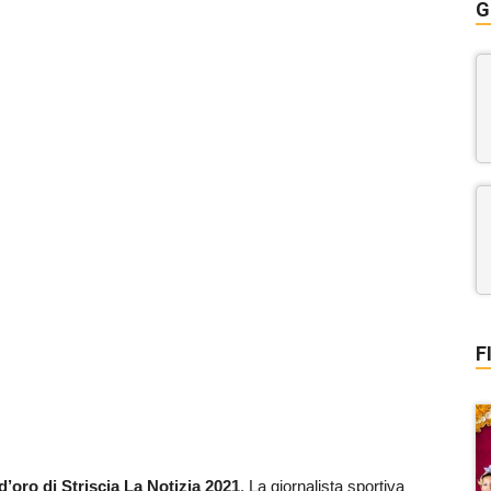
G
F
d’oro di Striscia La Notizia 2021
. La giornalista sportiva