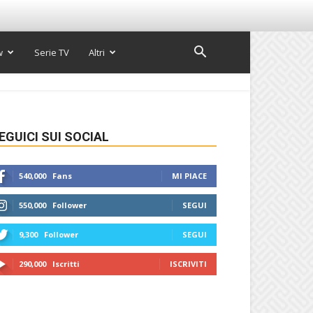
w
Serie TV
Altri
EGUICI SUI SOCIAL
540,000
Fans
MI PIACE
550,000
Follower
SEGUI
9,300
Follower
SEGUI
290,000
Iscritti
ISCRIVITI