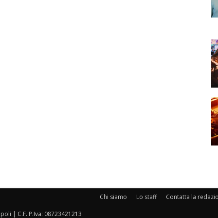
Chi siamo
Lo staff
Contatta la redazi
oli | C.F. P.Iva: 08723421213