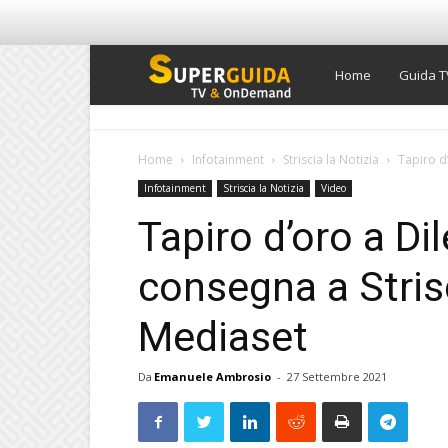
Super
Home
Guida T
Guida
Home
Infotainment
Striscia la Notizia
Tapiro d’
Infotainment
Striscia la Notizia
Video
TV
Tapiro d’oro a Dil
consegna a Strisc
Mediaset
Da
Emanuele Ambrosio
-
27 Settembre 2021