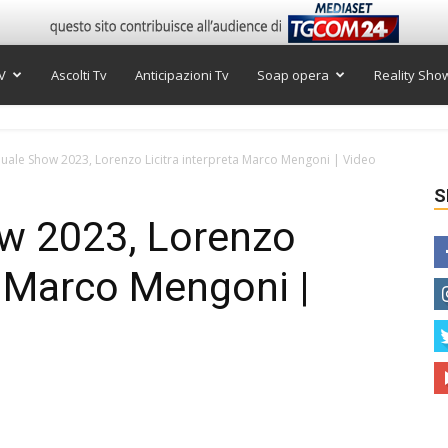
V
Ascolti Tv
Anticipazioni Tv
Soap opera
Reality Sho
Quale Show 2023, Lorenzo Licitra interpreta Marco Mengoni | Video
S
ow 2023, Lorenzo
a Marco Mengoni |