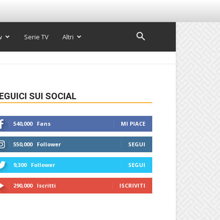
w
Serie TV
Altri
EGUICI SUI SOCIAL
540,000
Fans
MI PIACE
550,000
Follower
SEGUI
9,300
Follower
SEGUI
290,000
Iscritti
ISCRIVITI