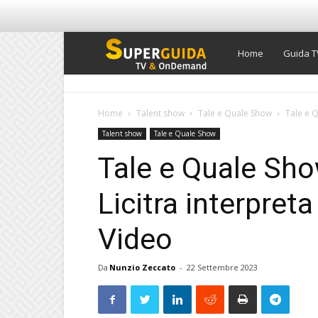
Super
Home
Guida T
Guida
Home
Talent show
Tale e Quale Show
Tale e 
Talent show
Tale e Quale Show
TV
Tale e Quale Sh
Licitra interpret
Video
Da
Nunzio Zeccato
-
22 Settembre 2023