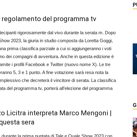
P
il regolamento del programma tv
artecipanti rigorosamente dal vivo durante la serata m. Dopo
le Show 2023, la giuria in studio composta da Loretta Goggi,
una prima classifica parziale a cui si aggiungeranno i voti
 uno dei compagni di avventura. Anche in questa edizione è
ramite i profili Facebook e Twitter (nuovo nome X). Le tre
eranno 5, 3 e 1 punto. A fine votazione sarà resa nota la
omplessivo che decreterà il vincitore di serata. La classifica
tata del programma tv, porterà all’elezione del programma
G
o Licitra interpreta Marco Mengoni |
 questa sera
ta durante la prima puntata di Tale e Quale Show 2023 con