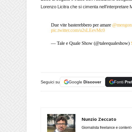
Lorenzo Licitra che si cimenta nell’interpretar
Due vite basterebbero per amare
@mengoni
pic.twitter.com/u2sLEevMc0
— Tale e Quale Show (@taleequaleshow)
Seguici su
Google
Discover
Fonti
Pre
Nunzio Zeccato
Giornalista freelance e content 