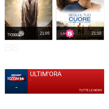
21:05
21:10
ULTIM'ORA
-
-
TUTTE LE NEWS