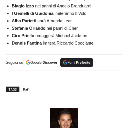
Biagio Izzo
nei panni di Angelo Branduardi
I Gemelli di Guidonia
imiteranno Il Volo
Alba Parietti
sarà Amanda Lear
Stefania Orlando
nei panni di Cher
Ciro Priello
omaggerà Michael Jackson
Dennis Fantina
imiterà Riccardo Cocciante
Seguici su
Google
Discover
Fonti
Preferite
TAGS
Rai1