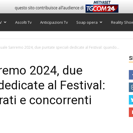
V
Ascolti Tv
Anticipazioni Tv
Soap opera
Reality Sho
uale Sanremo 2024, due puntate speciali dedicate al Festival: quando...
S
nremo 2024, due
dedicate al Festival:
rati e concorrenti