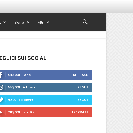
w
Serie TV
Altri
EGUICI SUI SOCIAL
540,000
Fans
MI PIACE
550,000
Follower
SEGUI
9,300
Follower
SEGUI
290,000
Iscritti
ISCRIVITI