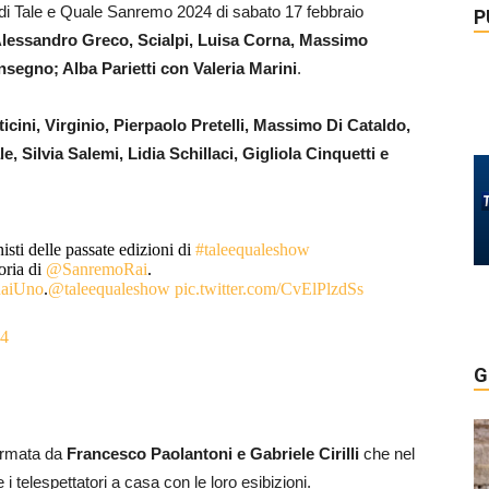
 di Tale e Quale Sanremo 2024 di sabato 17 febbraio
P
 Alessandro Greco, Scialpi, Luisa Corna, Massimo
nsegno; Alba Parietti con Valeria Marini
.
icini, Virginio, Pierpaolo Pretelli, Massimo Di Cataldo,
, Silvia Salemi, Lidia Schillaci, Gigliola Cinquetti e
sti delle passate edizioni di
#taleequaleshow
oria di
@SanremoRai
.
aiUno
.
@taleequaleshow
pic.twitter.com/CvElPlzdSs
24
G
formata da
Francesco Paolantoni e Gabriele Cirilli
che nel
 i telespettatori a casa con le loro esibizioni.