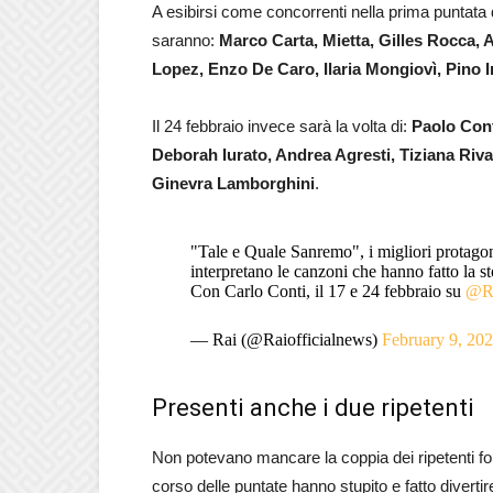
A esibirsi come concorrenti nella prima puntata
saranno:
Marco Carta, Mietta, Gilles Rocca,
Lopez, Enzo De Caro, Ilaria Mongiovì, Pino I
Il 24 febbraio invece sarà la volta di:
Paolo Cont
Deborah Iurato, Andrea Agresti, Tiziana Rivale
Ginevra Lamborghini
.
"Tale e Quale Sanremo", i migliori protagoni
interpretano le canzoni che hanno fatto la st
Con Carlo Conti, il 17 e 24 febbraio su
@R
— Rai (@Raiofficialnews)
February 9, 20
Presenti anche i due ripetenti
Non potevano mancare la coppia dei ripetenti 
corso delle puntate hanno stupito e fatto divertire