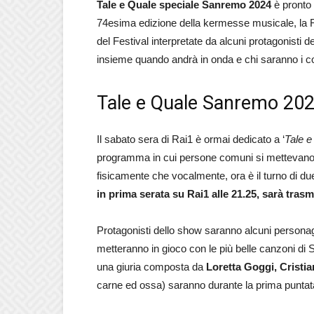
Tale e Quale speciale Sanremo 2024
è pronto 
74esima edizione della kermesse musicale, la Ra
del Festival interpretate da alcuni protagonisti 
insieme quando andrà in onda e chi saranno i con
Tale e Quale Sanremo 2024
Il sabato sera di Rai1 è ormai dedicato a ‘
Tale e
programma in cui persone comuni si mettevano in
fisicamente che vocalmente, ora è il turno di d
in prima serata su Rai1 alle 21.25, sarà tras
Protagonisti dello show saranno alcuni personag
metteranno in gioco con le più belle canzoni d
una giuria composta da
Loretta Goggi, Cristia
carne ed ossa) saranno durante la prima punta