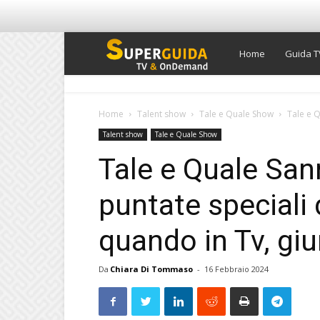
Super
Home
Guida T
Guida
Home
Talent show
Tale e Quale Show
Tale e Q
Talent show
Tale e Quale Show
TV
Tale e Quale Sa
puntate speciali 
quando in Tv, giu
Da
Chiara Di Tommaso
-
16 Febbraio 2024