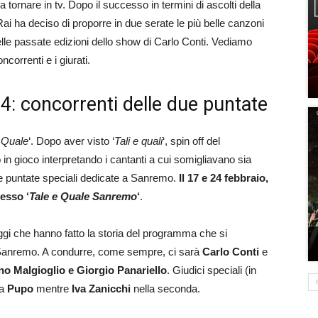
a tornare in tv. Dopo il successo in termini di ascolti della
i ha deciso di proporre in due serate le più belle canzoni
delle passate edizioni dello show di Carlo Conti. Vediamo
correnti e i giurati.
: concorrenti delle due puntate
 Quale
‘. Dopo aver visto ‘
Tali e quali
‘, spin off del
 gioco interpretando i cantanti a cui somigliavano sia
ue puntate speciali dedicate a Sanremo.
Il 17 e 24 febbraio,
messo ‘
Tale e Quale Sanremo
‘
.
gi che hanno fatto la storia del programma che si
i Sanremo. A condurre, come sempre, ci sarà
Carlo Conti
e
no Malgioglio e Giorgio Panariello
. Giudici speciali (in
ta
Pupo
mentre
Iva Zanicchi
nella seconda.