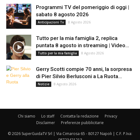
Programmi TV del pomeriggio di oggi |
sabato 8 agosto 2026
8 Agosto 2026
Anticipazioni Tv
Tutto per la mia famiglia 2, replica
puntata 8 agosto in streaming | Video...
8 Agosto 2026
Tutto per la mia famiglia
Gerry Scotti compie 70 anni, la sorpresa
di Pier Silvio Berlusconi a La Ruota...
8 Agosto 2026
Notizie
Chi siamo
Lo staff
Contatta la redazione
Privacy
Disclaimer
Preferenze pubblicitarie
© 2026 SuperGuidaTV Srl | Via Cimarosa 65 - 80127 Napoli | C.F. P.Iva:
08723421213