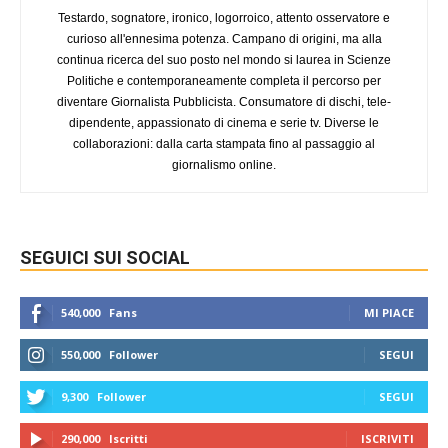
Testardo, sognatore, ironico, logorroico, attento osservatore e
curioso all'ennesima potenza. Campano di origini, ma alla
continua ricerca del suo posto nel mondo si laurea in Scienze
Politiche e contemporaneamente completa il percorso per
diventare Giornalista Pubblicista. Consumatore di dischi, tele-
dipendente, appassionato di cinema e serie tv. Diverse le
collaborazioni: dalla carta stampata fino al passaggio al
giornalismo online.
SEGUICI SUI SOCIAL
540,000
Fans
MI PIACE
550,000
Follower
SEGUI
9,300
Follower
SEGUI
290,000
Iscritti
ISCRIVITI