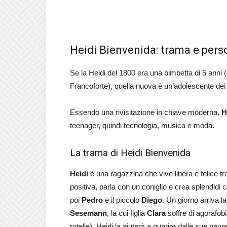
Heidi Bienvenida: trama e per
Se la Heidi del 1800 era una bimbetta di 5 anni (ch
Francoforte), quella nuova è un’adolescente dei
Essendo una rivisitazione in chiave moderna,
H
teenager, quindi tecnologia, musica e moda.
La trama di Heidi Bienvenida
Heidi
è una ragazzina che vive libera e felice tr
positiva, parla con un coniglio e crea splendidi
poi
Pedro
e il piccolo
Diego
. Un giorno arriva la
Sesemann
, la cui figlia
Clara
soffre di agorafobi
rotelle). Heidi la aiuterà a guarire dalle sue pa