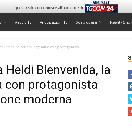
V
Ascolti Tv
Anticipazioni Tv
Soap opera
Reality Sho
envenida, la serie tv argentina con protagonista...
S
a Heidi Bienvenida, la
na con protagonista
sione moderna