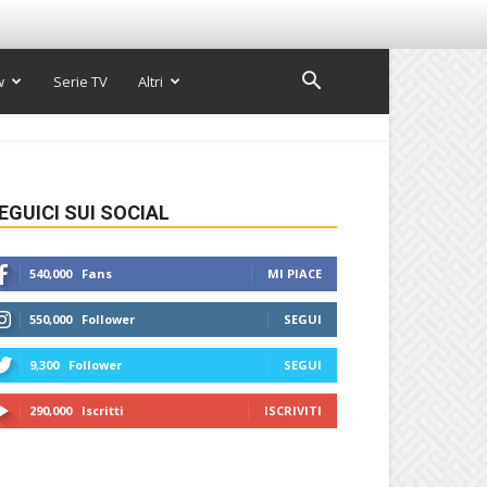
w
Serie TV
Altri
EGUICI SUI SOCIAL
540,000
Fans
MI PIACE
550,000
Follower
SEGUI
9,300
Follower
SEGUI
290,000
Iscritti
ISCRIVITI