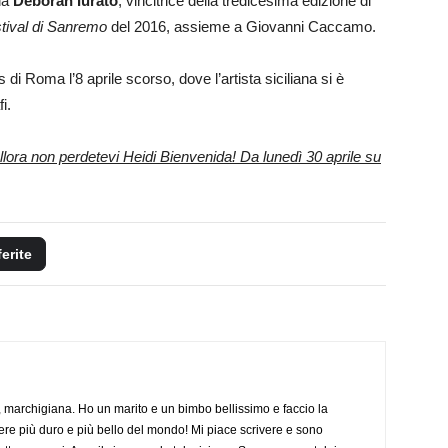
da
Deborah Iurato
, vincitrice della tredicesima edizione di
tival di Sanremo
del 2016, assieme a Giovanni Caccamo.
s di Roma l’8 aprile scorso, dove l’artista siciliana si è
i.
Allora non perdetevi Heidi Bienvenida! Da lunedì 30 aprile su
ferite
 marchigiana. Ho un marito e un bimbo bellissimo e faccio la
re più duro e più bello del mondo! Mi piace scrivere e sono