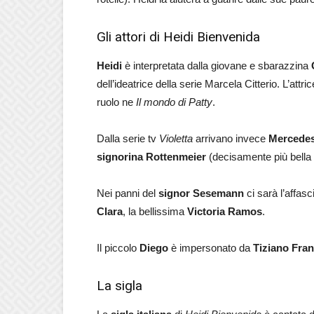
Gli attori di Heidi Bienvenida
Heidi
è interpretata dalla giovane e sbarazzina
dell’ideatrice della serie Marcela Citterio. L’attr
ruolo ne
Il mondo di Patty
.
Dalla serie tv
Violetta
arrivano invece
Mercede
signorina Rottenmeier
(decisamente più bella 
Nei panni del
signor Sesemann
ci sarà l’affas
Clara
, la bellissima
Victoria Ramos
.
Il piccolo
Diego
è impersonato da
Tiziano Fran
La sigla