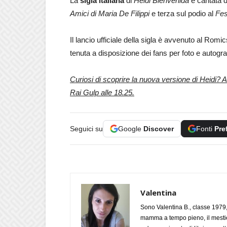
La
sigla italiana
di
Heidi Bienvenida
è cantata 
Amici di Maria De Filippi
e terza sul podio al
Fes
Il lancio ufficiale della sigla è avvenuto al Romic
tenuta a disposizione dei fans per foto e autograf
Curiosi di scoprire la nuova versione di Heidi? 
Rai Gulp alle 18.25.
Seguici su
Google
Discover
Fonti
Pre
Valentina
Sono Valentina B., classe 1979,
mamma a tempo pieno, il mestie