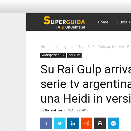
Super
Home
Guida T
Guida
Home
Anticipazioni Tv
Su Rai Gulp arriva Heidi Bi
Anticipazioni Tv
Serie TV
TV
Su Rai Gulp arriv
serie tv argenti
una Heidi in ver
Da
Valentina
-
26 Aprile 2018