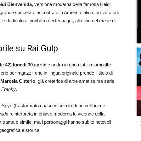
idi Bienvenida
, versione moderna della famosa Heidi
 grande successo riscontrato in America latina, arriverà sui
ale dedicato al pubblico dei teenager, alla fine del mese di
prile su Rai Gulp
le 42) lunedì 30 aprile
e andrà in onda tutti i giorni
alle
rie per ragazzi, che in lingua originale prende il titolo di
a
Marcela Citterio
, già creatrice di altre amatissime serie
o Franky
.
 Spyri (trasformato quasi un secolo dopo nell’anime
nida
reinterpreta in chiave moderna le vicende della
 trama è simile, ma i personaggi hanno subito notevoli
eografica e storica.