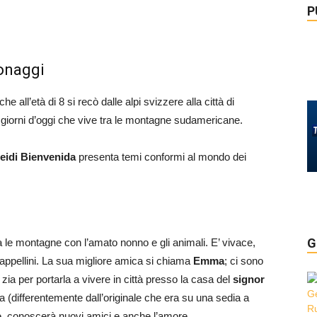
P
sonaggi
e all’età di 8 si recò dalle alpi svizzere alla città di
 giorni d’oggi che vive tra le montagne sudamericane.
eidi Bienvenida
presenta temi conformi al mondo dei
G
a le montagne con l’amato nonno e gli animali. E’ vivace,
 cappellini. La sua migliore amica si chiama
Emma
; ci sono
 zia per portarla a vivere in città presso la casa del
signor
a (differentemente dall’originale che era su una sedia a
ure, conoscerà nuovi amici e anche l’amore.