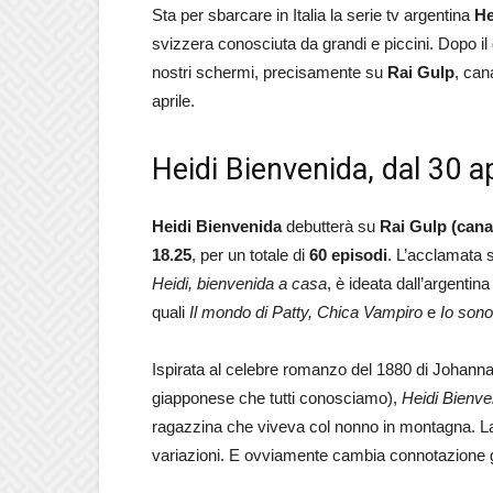
Sta per sbarcare in Italia la serie tv argentina
He
svizzera conosciuta da grandi e piccini. Dopo il
nostri schermi, precisamente su
Rai Gulp
, can
aprile.
Heidi Bienvenida, dal 30 a
Heidi Bienvenida
debutterà su
Rai Gulp
(cana
18.25
, per un totale di
60 episodi
. L’acclamata se
Heidi, bienvenida a casa
, è ideata dall’argentin
quali
Il mondo di Patty, Chica Vampiro
e
Io son
Ispirata al celebre romanzo del 1880 di Johanna
giapponese che tutti conosciamo),
Heidi Bienve
ragazzina che viveva col nonno in montagna. La
variazioni. E ovviamente cambia connotazione g