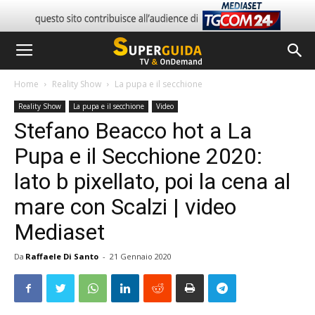
Home
Reality Show
La pupa e il secchione
Reality Show
La pupa e il secchione
Video
Stefano Beacco hot a La
Pupa e il Secchione 2020:
lato b pixellato, poi la cena al
mare con Scalzi | video
Mediaset
Da
Raffaele Di Santo
-
21 Gennaio 2020