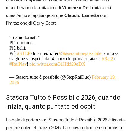
mancheranno le imitazioni di
Vincenzo De Lucia
a cui
quest’anno si aggiunge anche
Claudio Lauretta
con
l’imitazione di Gerry Scotti.
“Siamo tornati.”
Più rumorosi.
Più belli.
Più
#STEP
di prima. 🚀🔥
#Staseratuttoepossibile
la nuova
stagione vi aspetta dal 4 marzo in prima serata su
#Rai2
e
#RaiPlay
!
pic.twitter.com/31Hdd29qDX
— Stasera tutto è possibile (@StepRaiDue)
February 19,
2026
Stasera Tutto è Possibile 2026, quando
inizia, quante puntate ed ospiti
La data di partenza di Stasera Tutto è Possibile 2026 è fissata
per mercoledì 4 marzo 2026. La nuova edizione è composta