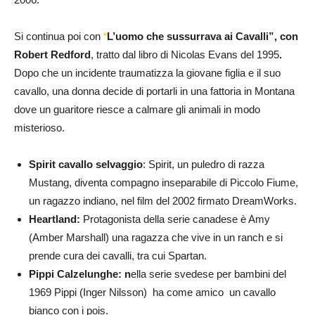
Si continua poi con
“
L’uomo che sussurrava ai Cavalli”, con
Robert Redford
, tratto dal libro di Nicolas Evans del 1995
.
Dopo che un incidente traumatizza la giovane figlia e il suo
cavallo, una donna decide di portarli in una fattoria in Montana
dove un guaritore riesce a calmare gli animali in modo
misterioso.
Spirit cavallo selvaggio
: Spirit, un puledro di razza
Mustang, diventa compagno inseparabile di Piccolo Fiume,
un ragazzo indiano, nel film del 2002 firmato DreamWorks.
Heartland:
Protagonista della serie canadese è Amy
(Amber Marshall) una ragazza che vive in un ranch e si
prende cura dei cavalli, tra cui Spartan.
Pippi Calzelunghe: n
ella serie svedese per bambini del
1969 Pippi (Inger Nilsson) ha come amico un cavallo
bianco con i pois.