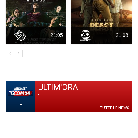
21:05
21:08
ULTIM'ORA
-
-
TUTTE LE NEWS